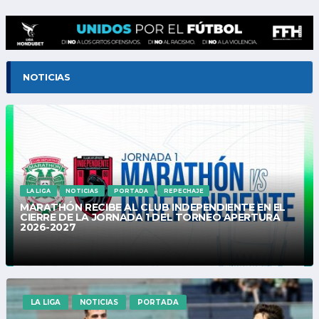
NOTICIAS
LA LIGA
NOTICIAS
PORTADA
REPECHAJE
MARATHÓN RECIBE AL CLUB INDEPENDIENTE EN EL
CIERRE DE LA JORNADA 1 DEL TORNEO APERTURA
2026-2027
LA LIGA
NOTICIAS
PORTADA