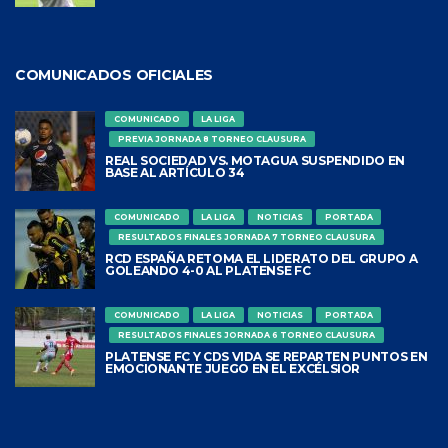
COMUNICADOS OFICIALES
COMUNICADO
LA LIGA
PREVIA JORNADA 8 TORNEO CLAUSURA
REAL SOCIEDAD VS. MOTAGUA SUSPENDIDO EN
BASE AL ARTÍCULO 34
COMUNICADO
LA LIGA
NOTICIAS
PORTADA
RESULTADOS FINALES JORNADA 7 TORNEO CLAUSURA
RCD ESPAÑA RETOMA EL LIDERATO DEL GRUPO A
GOLEANDO 4-0 AL PLATENSE FC
COMUNICADO
LA LIGA
NOTICIAS
PORTADA
RESULTADOS FINALES JORNADA 6 TORNEO CLAUSURA
PLATENSE FC Y CDS VIDA SE REPARTEN PUNTOS EN
EMOCIONANTE JUEGO EN EL EXCÉLSIOR