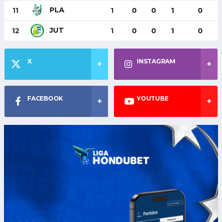
PLA
11
1
0
0
1
0
JUT
12
1
0
0
1
0
X
INSTAGRAM
FACEBOOK
YOUTUBE