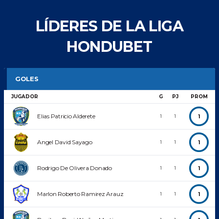
LÍDERES DE LA LIGA
HONDUBET
GOLES
JUGADOR
G
PJ
PROM
Elias Patricio Alderete
1
1
1
Angel David Sayago
1
1
1
Rodrigo De Olivera Donado
1
1
1
Marlon Roberto Ramirez Arauz
1
1
1