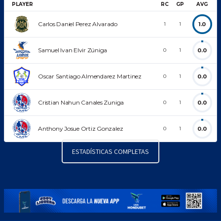
PLAYER
RC
GP
AVG
Carlos Daniel Perez Alvarado
1.0
1
1
Samuel Ivan Elvir Zúniga
0.0
0
1
Oscar Santiago Almendarez Martinez
0.0
0
1
Cristian Nahun Canales Zuniga
0.0
0
1
Anthony Josue Ortiz Gonzalez
0.0
0
1
ESTADÍSTICAS COMPLETAS