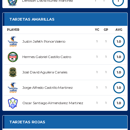
Denilson David Nuñez Martinez
1
1
1
TARJETAS AMARILLAS
PLAYER
YC
GP
AVG
Justin Jafeth Ponce Valerio
1.0
1
1
Hermes Gabriel Castillo Castro
1.0
1
1
José David Aguilera Canales
1.0
1
1
Jorge Alfredo Castrillo Martinez
1.0
1
1
Oscar Santiago Almendarez Martinez
1.0
1
1
TARJETAS ROJAS