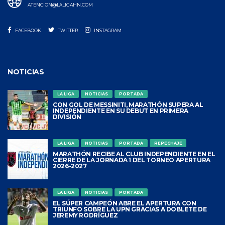
ATENCION@LALIGAHN.COM
FACEBOOK
TWITTER
INSTAGRAM
NOTICIAS
LA LIGA
NOTICIAS
PORTADA
CON GOL DE MESSINITI, MARATHÓN SUPERA AL
INDEPENDIENTE EN SU DEBUT EN PRIMERA
DIVISIÓN
LA LIGA
NOTICIAS
PORTADA
REPECHAJE
MARATHÓN RECIBE AL CLUB INDEPENDIENTE EN EL
CIERRE DE LA JORNADA 1 DEL TORNEO APERTURA
2026-2027
LA LIGA
NOTICIAS
PORTADA
EL SÚPER CAMPEÓN ABRE EL APERTURA CON
TRIUNFO SOBRE LA UPN GRACIAS A DOBLETE DE
JEREMY RODRÍGUEZ