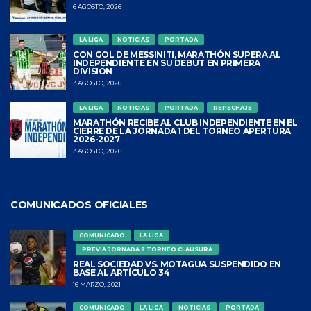
6 AGOSTO, 2026
LA LIGA
NOTICIAS
PORTADA
CON GOL DE MESSINITI, MARATHÓN SUPERA AL
INDEPENDIENTE EN SU DEBUT EN PRIMERA
DIVISIÓN
3 AGOSTO, 2026
LA LIGA
NOTICIAS
PORTADA
REPECHAJE
MARATHÓN RECIBE AL CLUB INDEPENDIENTE EN EL
CIERRE DE LA JORNADA 1 DEL TORNEO APERTURA
2026-2027
3 AGOSTO, 2026
COMUNICADOS OFICIALES
COMUNICADO
LA LIGA
PREVIA JORNADA 8 TORNEO CLAUSURA
REAL SOCIEDAD VS. MOTAGUA SUSPENDIDO EN
BASE AL ARTÍCULO 34
16 MARZO, 2021
COMUNICADO
LA LIGA
NOTICIAS
PORTADA