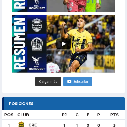
Cargar más
Subscribir
POSICIONES
POS
CLUB
PJ
G
E
P
PTS
CRE
1
1
1
0
0
3