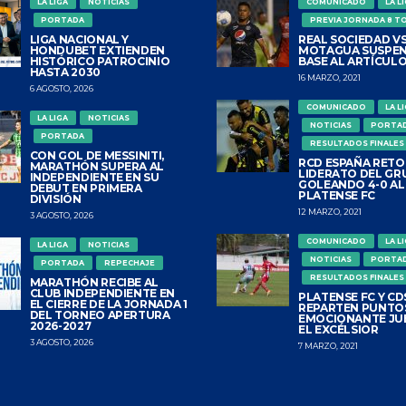
LA LIGA
NOTICIAS
COMUNICADO
LA L
PORTADA
PREVIA JORNADA 8 T
LIGA NACIONAL Y
REAL SOCIEDAD VS
HONDUBET EXTIENDEN
MOTAGUA SUSPEN
HISTÓRICO PATROCINIO
BASE AL ARTÍCULO
HASTA 2030
16 MARZO, 2021
6 AGOSTO, 2026
COMUNICADO
LA L
LA LIGA
NOTICIAS
NOTICIAS
PORTA
PORTADA
RESULTADOS FINALES
CON GOL DE MESSINITI,
RCD ESPAÑA RETO
MARATHÓN SUPERA AL
LIDERATO DEL GR
INDEPENDIENTE EN SU
GOLEANDO 4-0 AL
DEBUT EN PRIMERA
PLATENSE FC
DIVISIÓN
12 MARZO, 2021
3 AGOSTO, 2026
COMUNICADO
LA L
LA LIGA
NOTICIAS
NOTICIAS
PORTA
PORTADA
REPECHAJE
RESULTADOS FINALES
MARATHÓN RECIBE AL
CLUB INDEPENDIENTE EN
PLATENSE FC Y CDS
EL CIERRE DE LA JORNADA 1
REPARTEN PUNTO
DEL TORNEO APERTURA
EMOCIONANTE JU
2026-2027
EL EXCÉLSIOR
3 AGOSTO, 2026
7 MARZO, 2021