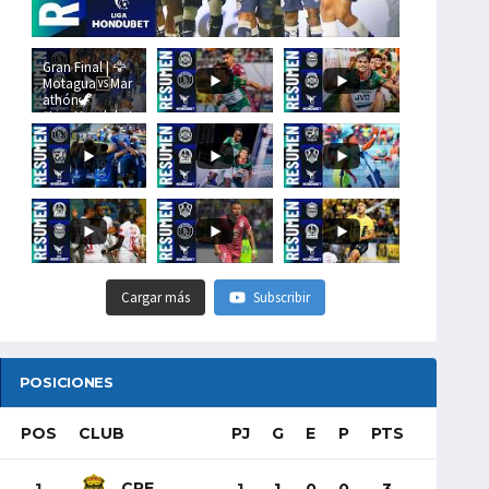
Gran Final | 🦅
Motagua🆚Mar
athón🦖
#LigaHondubet
Cargar más
Subscribir
POSICIONES
POS
CLUB
PJ
G
E
P
PTS
CRE