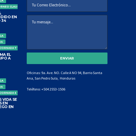
IGA
ORNEO CLAUSURA
.
DIDO EN
 34
IGA
DA
 JORNADA 7 TORNEO CLAUSURA
MA EL
UPO A
Oficinas: 9a. Ave. NO. Calle A NO 94, Barrio Santa
Ana, San Pedro Sula, Honduras
IGA
DA
Teléfono:
+504 2553-1506
 JORNADA 6 TORNEO CLAUSURA
 VIDA SE
S EN
EGO EN