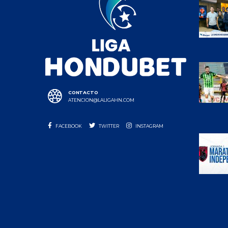
CONTACTO
ATENCION@LALIGAHN.COM
FACEBOOK
TWITTER
INSTAGRAM