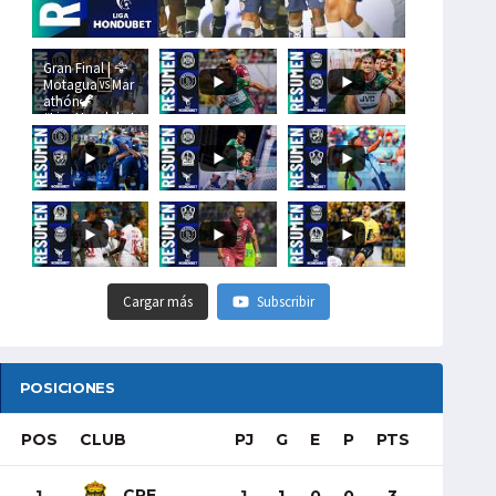
Gran Final | 🦅
Motagua🆚Mar
athón🦖
#LigaHondubet
Cargar más
Subscribir
POSICIONES
POS
CLUB
PJ
G
E
P
PTS
CRE