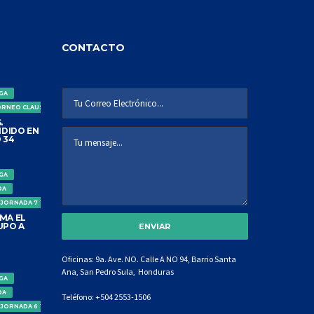
CONTACTO
IGA
ORNEO CLAUSURA
.
DIDO EN
 34
IGA
DA
 JORNADA 7 TORNEO CLAUSURA
MA EL
UPO A
Oficinas: 9a. Ave. NO. Calle A NO 94, Barrio Santa
Ana, San Pedro Sula, Honduras
IGA
DA
Teléfono:
+504 2553-1506
 JORNADA 6 TORNEO CLAUSURA