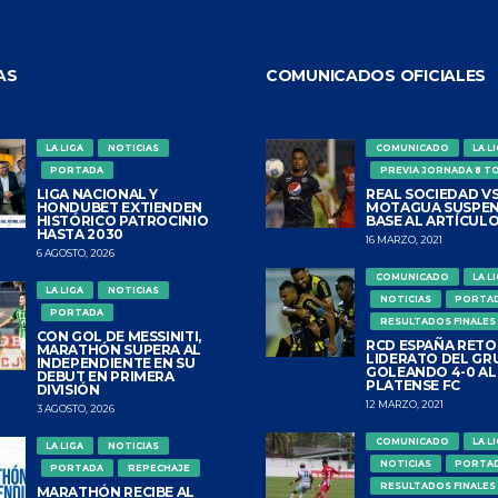
AS
COMUNICADOS OFICIALES
LA LIGA
NOTICIAS
COMUNICADO
LA L
PORTADA
PREVIA JORNADA 8 T
LIGA NACIONAL Y
REAL SOCIEDAD VS
HONDUBET EXTIENDEN
MOTAGUA SUSPEN
HISTÓRICO PATROCINIO
BASE AL ARTÍCULO
HASTA 2030
16 MARZO, 2021
6 AGOSTO, 2026
COMUNICADO
LA L
LA LIGA
NOTICIAS
NOTICIAS
PORTA
PORTADA
RESULTADOS FINALES
CON GOL DE MESSINITI,
RCD ESPAÑA RETO
MARATHÓN SUPERA AL
LIDERATO DEL GR
INDEPENDIENTE EN SU
GOLEANDO 4-0 AL
DEBUT EN PRIMERA
PLATENSE FC
DIVISIÓN
12 MARZO, 2021
3 AGOSTO, 2026
COMUNICADO
LA L
LA LIGA
NOTICIAS
NOTICIAS
PORTA
PORTADA
REPECHAJE
RESULTADOS FINALES
MARATHÓN RECIBE AL