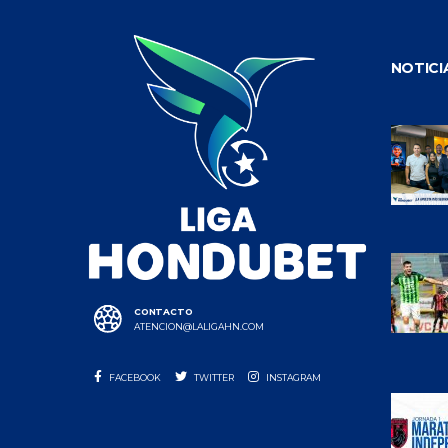
NOTICI
CONTACTO
ATENCION@LALIGAHN.COM
FACEBOOK
TWITTER
INSTAGRAM