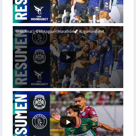
Gran Final | 🦅Motagua🆚Marathón🦖 #LigaHondubet