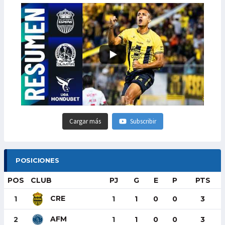
Cargar más
Subscribir
POSICIONES
POS
CLUB
PJ
G
E
P
PTS
CRE
1
1
1
0
0
3
AFM
2
1
1
0
0
3