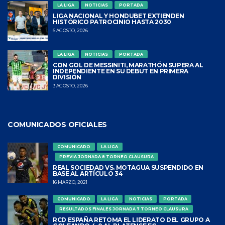
LA LIGA
NOTICIAS
PORTADA
LIGA NACIONAL Y HONDUBET EXTIENDEN
HISTÓRICO PATROCINIO HASTA 2030
6 AGOSTO, 2026
LA LIGA
NOTICIAS
PORTADA
CON GOL DE MESSINITI, MARATHÓN SUPERA AL
INDEPENDIENTE EN SU DEBUT EN PRIMERA
DIVISIÓN
3 AGOSTO, 2026
COMUNICADOS OFICIALES
COMUNICADO
LA LIGA
PREVIA JORNADA 8 TORNEO CLAUSURA
REAL SOCIEDAD VS. MOTAGUA SUSPENDIDO EN
BASE AL ARTÍCULO 34
16 MARZO, 2021
COMUNICADO
LA LIGA
NOTICIAS
PORTADA
RESULTADOS FINALES JORNADA 7 TORNEO CLAUSURA
RCD ESPAÑA RETOMA EL LIDERATO DEL GRUPO A