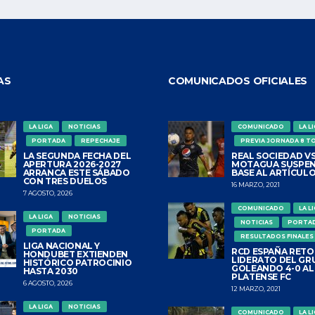
AS
COMUNICADOS OFICIALES
LA LIGA
NOTICIAS
COMUNICADO
LA L
PORTADA
REPECHAJE
PREVIA JORNADA 8 T
LA SEGUNDA FECHA DEL
REAL SOCIEDAD VS
APERTURA 2026-2027
MOTAGUA SUSPEN
ARRANCA ESTE SÁBADO
BASE AL ARTÍCULO
CON TRES DUELOS
16 MARZO, 2021
7 AGOSTO, 2026
COMUNICADO
LA L
LA LIGA
NOTICIAS
NOTICIAS
PORTA
PORTADA
RESULTADOS FINALES
LIGA NACIONAL Y
RCD ESPAÑA RETO
HONDUBET EXTIENDEN
LIDERATO DEL GR
HISTÓRICO PATROCINIO
GOLEANDO 4-0 AL
HASTA 2030
PLATENSE FC
6 AGOSTO, 2026
12 MARZO, 2021
LA LIGA
NOTICIAS
COMUNICADO
LA L