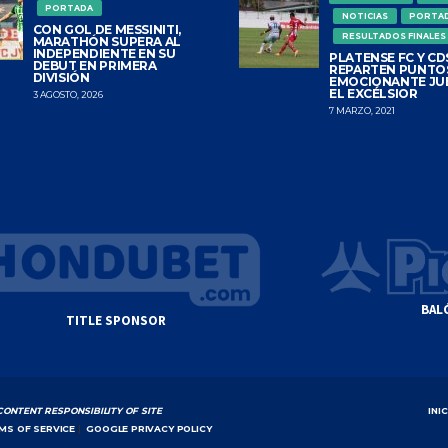
PORTADA
NOTICIAS
PORTA
CON GOL DE MESSINITI,
RESULTADOS FINALES
MARATHÓN SUPERA AL
INDEPENDIENTE EN SU
PLATENSE FC Y CDS
DEBUT EN PRIMERA
REPARTEN PUNTO
DIVISIÓN
EMOCIONANTE JU
EL EXCÉLSIOR
3 AGOSTO, 2026
7 MARZO, 2021
BAL
TITLE SPONSOR
CONTENT RESPONSIBILITY OF SITE
INI
MS OF SERVICE
|
GOOGLE PRIVACY POLICY