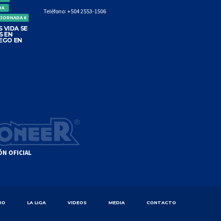
DA
Teléfono:
+504 2553-1506
 JORNADA 6 TORNEO CLAUSURA
 VIDA SE
S EN
EGO EN
ÓN OFICIAL
CIO
LA LIGA
VIDEOS
MEDIA
CONTACTO