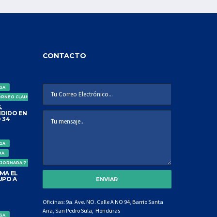
CONTACTO
IGA
ORNEO CLAUSURA
.
DIDO EN
 34
IGA
DA
 JORNADA 7 TORNEO CLAUSURA
MA EL
UPO A
Oficinas: 9a. Ave. NO. Calle A NO 94, Barrio Santa
Ana, San Pedro Sula, Honduras
IGA