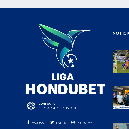
NOTICI
CONTACTO
ATENCION@LALIGAHN.COM
FACEBOOK
TWITTER
INSTAGRAM