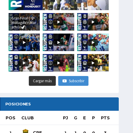
Gran Final | 🦅
Motagua🆚Mar
athón🦖
#LigaHondubet
Cargar más
Subscribir
POSICIONES
POS
CLUB
PJ
G
E
P
PTS
CRE