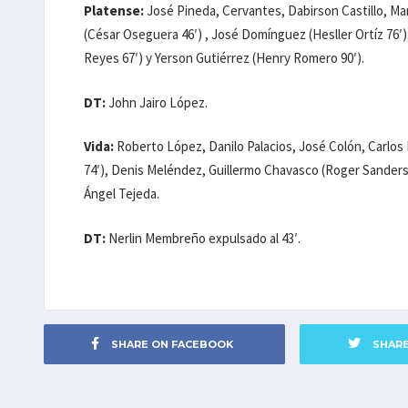
Platense:
José Pineda, Cervantes, Dabirson Castillo, Ma
(César Oseguera 46′) , José Domínguez (Hesller Ortíz 76′)
Reyes 67′) y Yerson Gutiérrez (Henry Romero 90′).
DT:
John Jairo López.
Vida:
Roberto López, Danilo Palacios, José Colón, Carlos
74′), Denis Meléndez, Guillermo Chavasco (Roger Sanders 8
Ángel Tejeda.
DT:
Nerlin Membreño expulsado al 43′.
SHARE ON FACEBOOK
SHAR