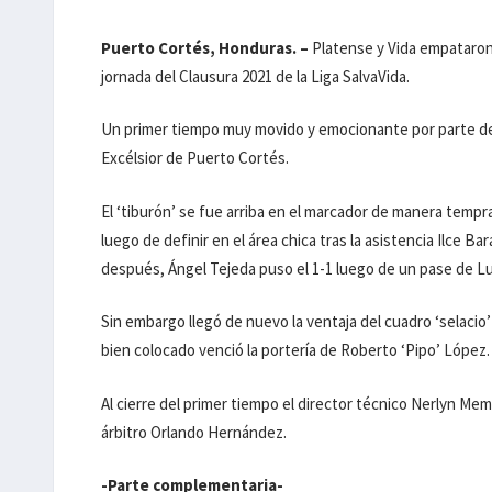
Puerto Cortés, Honduras. –
Platense y Vida empataron 
jornada del Clausura 2021 de la Liga SalvaVida.
Un primer tiempo muy movido y emocionante por parte de
Excélsior de Puerto Cortés.
El ‘tiburón’ se fue arriba en el marcador de manera tempran
luego de definir en el área chica tras la asistencia Ilce 
después, Ángel Tejeda puso el 1-1 luego de un pase de Lu
Sin embargo llegó de nuevo la ventaja del cuadro ‘selaci
bien colocado venció la portería de Roberto ‘Pipo’ López.
Al cierre del primer tiempo el director técnico Nerlyn M
árbitro Orlando Hernández.
-Parte complementaria-