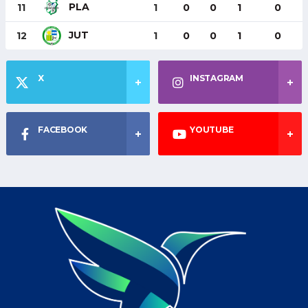
PLA
11
1
0
0
1
0
JUT
12
1
0
0
1
0
X
INSTAGRAM
FACEBOOK
YOUTUBE