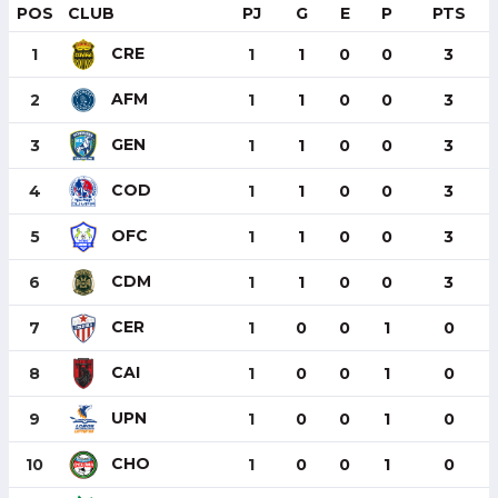
POS
CLUB
PJ
G
E
P
PTS
CRE
1
1
1
0
0
3
AFM
2
1
1
0
0
3
GEN
3
1
1
0
0
3
COD
4
1
1
0
0
3
OFC
5
1
1
0
0
3
CDM
6
1
1
0
0
3
CER
7
1
0
0
1
0
CAI
8
1
0
0
1
0
UPN
9
1
0
0
1
0
CHO
10
1
0
0
1
0