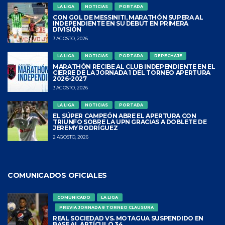
LA LIGA
NOTICIAS
PORTADA
CON GOL DE MESSINITI, MARATHÓN SUPERA AL
INDEPENDIENTE EN SU DEBUT EN PRIMERA
DIVISIÓN
3 AGOSTO, 2026
LA LIGA
NOTICIAS
PORTADA
REPECHAJE
MARATHÓN RECIBE AL CLUB INDEPENDIENTE EN EL
CIERRE DE LA JORNADA 1 DEL TORNEO APERTURA
2026-2027
3 AGOSTO, 2026
LA LIGA
NOTICIAS
PORTADA
EL SÚPER CAMPEÓN ABRE EL APERTURA CON
TRIUNFO SOBRE LA UPN GRACIAS A DOBLETE DE
JEREMY RODRÍGUEZ
2 AGOSTO, 2026
COMUNICADOS OFICIALES
COMUNICADO
LA LIGA
PREVIA JORNADA 8 TORNEO CLAUSURA
REAL SOCIEDAD VS. MOTAGUA SUSPENDIDO EN
BASE AL ARTÍCULO 34