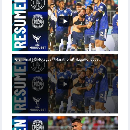
Gran Final | 🦅Motagua🆚Marathón🦖 #LigaHondubet