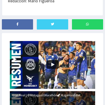
Redacción: Mario Figueroa
Gran Final | 🦅Motagua🆚Marathón🦖 #LigaHondubet