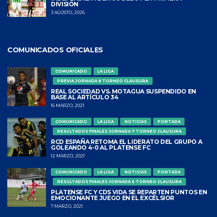
DIVISIÓN
3 AGOSTO, 2026
COMUNICADOS OFICIALES
COMUNICADO
LA LIGA
PREVIA JORNADA 8 TORNEO CLAUSURA
REAL SOCIEDAD VS. MOTAGUA SUSPENDIDO EN
BASE AL ARTÍCULO 34
16 MARZO, 2021
COMUNICADO
LA LIGA
NOTICIAS
PORTADA
RESULTADOS FINALES JORNADA 7 TORNEO CLAUSURA
RCD ESPAÑA RETOMA EL LIDERATO DEL GRUPO A
GOLEANDO 4-0 AL PLATENSE FC
12 MARZO, 2021
COMUNICADO
LA LIGA
NOTICIAS
PORTADA
RESULTADOS FINALES JORNADA 6 TORNEO CLAUSURA
PLATENSE FC Y CDS VIDA SE REPARTEN PUNTOS EN
EMOCIONANTE JUEGO EN EL EXCÉLSIOR
7 MARZO, 2021