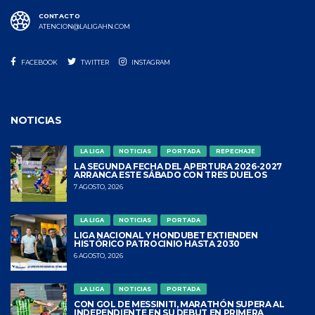
CONTACTO
ATENCION@LALIGAHN.COM
FACEBOOK
TWITTER
INSTAGRAM
NOTICIAS
LA LIGA
NOTICIAS
PORTADA
REPECHAJE
LA SEGUNDA FECHA DEL APERTURA 2026-2027
ARRANCA ESTE SÁBADO CON TRES DUELOS
7 AGOSTO, 2026
LA LIGA
NOTICIAS
PORTADA
LIGA NACIONAL Y HONDUBET EXTIENDEN
HISTÓRICO PATROCINIO HASTA 2030
6 AGOSTO, 2026
LA LIGA
NOTICIAS
PORTADA
CON GOL DE MESSINITI, MARATHÓN SUPERA AL
INDEPENDIENTE EN SU DEBUT EN PRIMERA