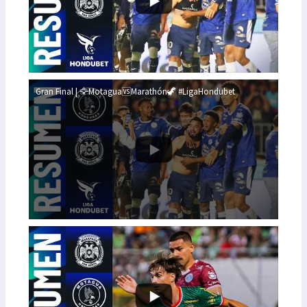
Gran Final | 🦅Motagua🆚Marathón🦖 #LigaHondubet