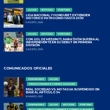
LA LIGA
NOTICIAS
PORTADA
LIGA NACIONAL Y HONDUBET EXTIENDEN
HISTÓRICO PATROCINIO HASTA 2030
6 AGOSTO, 2026
LA LIGA
NOTICIAS
PORTADA
CON GOL DE MESSINITI, MARATHÓN SUPERA AL
INDEPENDIENTE EN SU DEBUT EN PRIMERA
DIVISIÓN
3 AGOSTO, 2026
COMUNICADOS OFICIALES
COMUNICADO
LA LIGA
PREVIA JORNADA 8 TORNEO CLAUSURA
REAL SOCIEDAD VS. MOTAGUA SUSPENDIDO EN
BASE AL ARTÍCULO 34
16 MARZO, 2021
COMUNICADO
LA LIGA
NOTICIAS
PORTADA
RESULTADOS FINALES JORNADA 7 TORNEO CLAUSURA