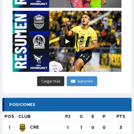
Cargar más
Subscribir
POSICIONES
POS
CLUB
PJ
G
E
P
PTS
CRE
1
1
1
0
0
3