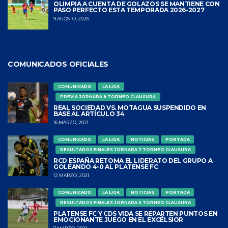
OLIMPIA A CUENTA DE GOLAZOS SE MANTIENE CON
PASO PERFECTO ESTA TEMPORADA 2026-2027
9 AGOSTO, 2026
COMUNICADOS OFICIALES
COMUNICADO
LA LIGA
PREVIA JORNADA 8 TORNEO CLAUSURA
REAL SOCIEDAD VS. MOTAGUA SUSPENDIDO EN
BASE AL ARTÍCULO 34
16 MARZO, 2021
COMUNICADO
LA LIGA
NOTICIAS
PORTADA
RESULTADOS FINALES JORNADA 7 TORNEO CLAUSURA
RCD ESPAÑA RETOMA EL LIDERATO DEL GRUPO A
GOLEANDO 4-0 AL PLATENSE FC
12 MARZO, 2021
COMUNICADO
LA LIGA
NOTICIAS
PORTADA
RESULTADOS FINALES JORNADA 6 TORNEO CLAUSURA
PLATENSE FC Y CDS VIDA SE REPARTEN PUNTOS EN
EMOCIONANTE JUEGO EN EL EXCÉLSIOR