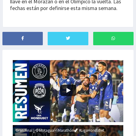
llave en el Morazán o en el Olímpico la vuelta. Las
fechas están por definirse esta misma semana.
Gran Final | 🦅Motagua🆚Marathón🦖 #LigaHondubet