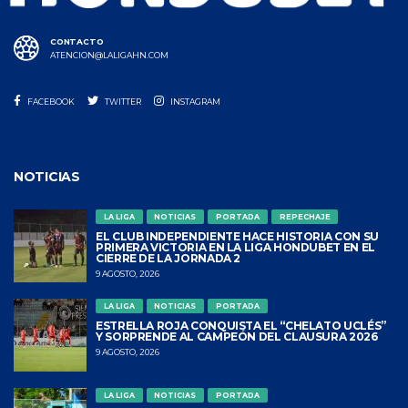
CONTACTO
ATENCION@LALIGAHN.COM
FACEBOOK
TWITTER
INSTAGRAM
NOTICIAS
LA LIGA
NOTICIAS
PORTADA
REPECHAJE
EL CLUB INDEPENDIENTE HACE HISTORIA CON SU
PRIMERA VICTORIA EN LA LIGA HONDUBET EN EL
CIERRE DE LA JORNADA 2
9 AGOSTO, 2026
LA LIGA
NOTICIAS
PORTADA
ESTRELLA ROJA CONQUISTA EL “CHELATO UCLÉS”
Y SORPRENDE AL CAMPEÓN DEL CLAUSURA 2026
9 AGOSTO, 2026
LA LIGA
NOTICIAS
PORTADA