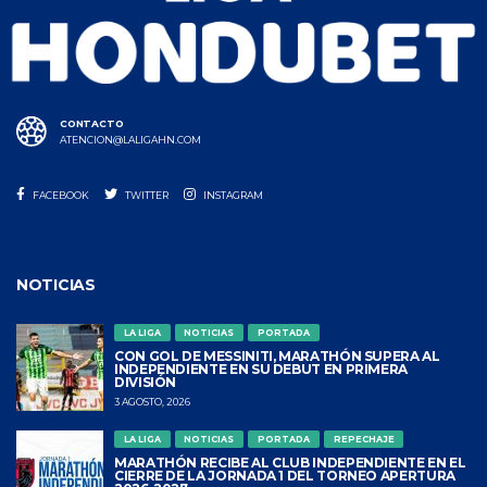
CONTACTO
ATENCION@LALIGAHN.COM
FACEBOOK
TWITTER
INSTAGRAM
NOTICIAS
LA LIGA
NOTICIAS
PORTADA
CON GOL DE MESSINITI, MARATHÓN SUPERA AL
INDEPENDIENTE EN SU DEBUT EN PRIMERA
DIVISIÓN
3 AGOSTO, 2026
LA LIGA
NOTICIAS
PORTADA
REPECHAJE
MARATHÓN RECIBE AL CLUB INDEPENDIENTE EN EL
CIERRE DE LA JORNADA 1 DEL TORNEO APERTURA