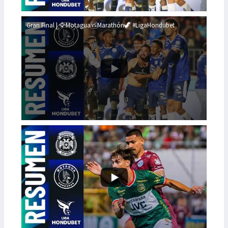
Gran Final | 🦅Motagua🆚Marathón🦖 #LigaHondubet