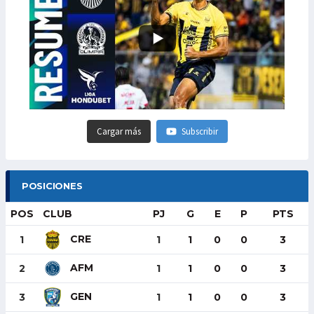
Cargar más
Subscribir
POSICIONES
POS
CLUB
PJ
G
E
P
PTS
CRE
1
1
1
0
0
3
AFM
2
1
1
0
0
3
GEN
3
1
1
0
0
3