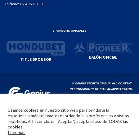
Teléfono:
+504 2553-1506
SPONSORS OFICIALES
BALÓN OFICIAL
TITLE SPONSOR
© GENIUS SPORTS GROUP. ALL CONTENT
RESPONSIBILITY OF SITE ADMINISTRATOR.
YOUTUBE TERMS OF SERVICE
|
GOOGLE
PRIVACY POLICY
|
POLÍTICA DE PRIVACIDAD
Usamos cookies en nuestro sitio web para brindarle la
experiencia más relevante recordando sus preferencias y visitas
INICIO
LA LIGA
VIDEOS
MEDIA
CONTACTO
repetidas. Al hacer clic en "Aceptar", acepta el uso de TODAS las
cookies.
by
Leer más