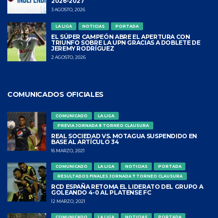
2026-2027
3 AGOSTO, 2026
LA LIGA
NOTICIAS
PORTADA
EL SÚPER CAMPEÓN ABRE EL APERTURA CON
TRIUNFO SOBRE LA UPN GRACIAS A DOBLETE DE
JEREMY RODRÍGUEZ
2 AGOSTO, 2026
COMUNICADOS OFICIALES
COMUNICADO
LA LIGA
PREVIA JORNADA 8 TORNEO CLAUSURA
REAL SOCIEDAD VS. MOTAGUA SUSPENDIDO EN
BASE AL ARTÍCULO 34
16 MARZO, 2021
COMUNICADO
LA LIGA
NOTICIAS
PORTADA
RESULTADOS FINALES JORNADA 7 TORNEO CLAUSURA
RCD ESPAÑA RETOMA EL LIDERATO DEL GRUPO A
GOLEANDO 4-0 AL PLATENSE FC
12 MARZO, 2021
COMUNICADO
LA LIGA
NOTICIAS
PORTADA