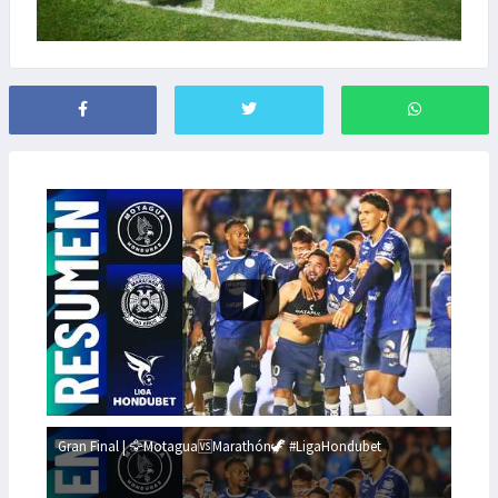
Gran Final | 🦅Motagua🆚Marathón🦖 #LigaHondubet