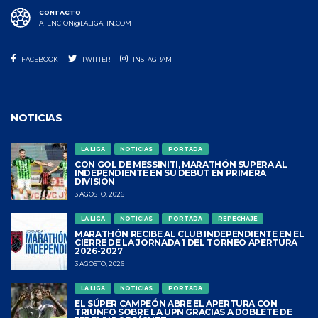
CONTACTO
ATENCION@LALIGAHN.COM
FACEBOOK
TWITTER
INSTAGRAM
NOTICIAS
LA LIGA
NOTICIAS
PORTADA
CON GOL DE MESSINITI, MARATHÓN SUPERA AL
INDEPENDIENTE EN SU DEBUT EN PRIMERA
DIVISIÓN
3 AGOSTO, 2026
LA LIGA
NOTICIAS
PORTADA
REPECHAJE
MARATHÓN RECIBE AL CLUB INDEPENDIENTE EN EL
CIERRE DE LA JORNADA 1 DEL TORNEO APERTURA
2026-2027
3 AGOSTO, 2026
LA LIGA
NOTICIAS
PORTADA
EL SÚPER CAMPEÓN ABRE EL APERTURA CON
TRIUNFO SOBRE LA UPN GRACIAS A DOBLETE DE