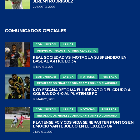
JEREMY RODRÍGUEZ
2 AGOSTO, 2026
COMUNICADOS OFICIALES
COMUNICADO
LA LIGA
PREVIA JORNADA 8 TORNEO CLAUSURA
REAL SOCIEDAD VS. MOTAGUA SUSPENDIDO EN
BASE AL ARTÍCULO 34
16 MARZO, 2021
COMUNICADO
LA LIGA
NOTICIAS
PORTADA
RESULTADOS FINALES JORNADA 7 TORNEO CLAUSURA
RCD ESPAÑA RETOMA EL LIDERATO DEL GRUPO A
GOLEANDO 4-0 AL PLATENSE FC
12 MARZO, 2021
COMUNICADO
LA LIGA
NOTICIAS
PORTADA
RESULTADOS FINALES JORNADA 6 TORNEO CLAUSURA
PLATENSE FC Y CDS VIDA SE REPARTEN PUNTOS EN
EMOCIONANTE JUEGO EN EL EXCÉLSIOR
7 MARZO, 2021