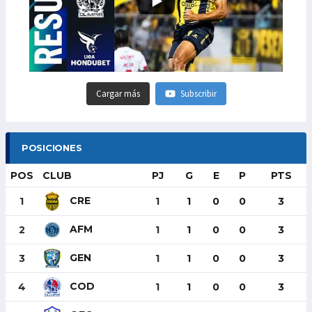
Cargar más
Subscribir
POSICIONES
POS
CLUB
PJ
G
E
P
PTS
CRE
1
1
1
0
0
3
AFM
2
1
1
0
0
3
GEN
3
1
1
0
0
3
COD
4
1
1
0
0
3