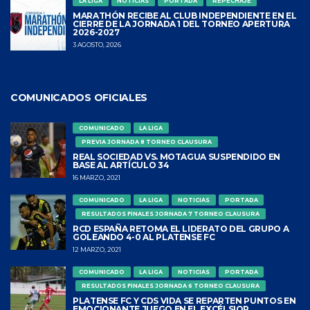
LA LIGA
NOTICIAS
PORTADA
REPECHAJE
MARATHÓN RECIBE AL CLUB INDEPENDIENTE EN EL
CIERRE DE LA JORNADA 1 DEL TORNEO APERTURA
2026-2027
3 AGOSTO, 2026
COMUNICADOS OFICIALES
COMUNICADO
LA LIGA
PREVIA JORNADA 8 TORNEO CLAUSURA
REAL SOCIEDAD VS. MOTAGUA SUSPENDIDO EN
BASE AL ARTÍCULO 34
16 MARZO, 2021
COMUNICADO
LA LIGA
NOTICIAS
PORTADA
RESULTADOS FINALES JORNADA 7 TORNEO CLAUSURA
RCD ESPAÑA RETOMA EL LIDERATO DEL GRUPO A
GOLEANDO 4-0 AL PLATENSE FC
12 MARZO, 2021
COMUNICADO
LA LIGA
NOTICIAS
PORTADA
RESULTADOS FINALES JORNADA 6 TORNEO CLAUSURA
PLATENSE FC Y CDS VIDA SE REPARTEN PUNTOS EN
EMOCIONANTE JUEGO EN EL EXCÉLSIOR