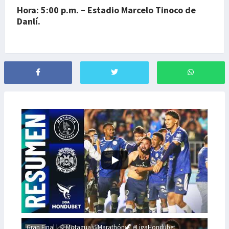
Hora: 5:00 p.m. – Estadio Marcelo Tinoco de
Danlí.
Gran Final | 🦅Motagua🆚Marathón🦖 #LigaHondubet