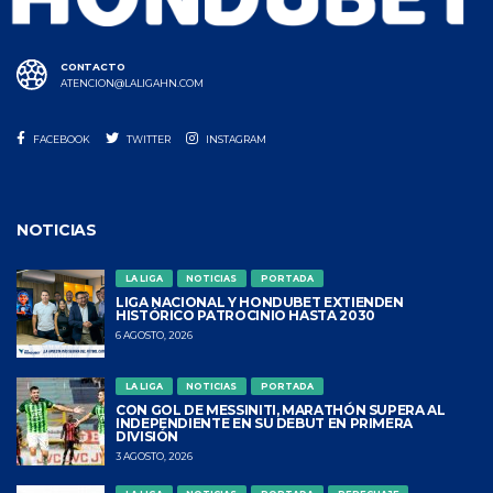
CONTACTO
ATENCION@LALIGAHN.COM
FACEBOOK
TWITTER
INSTAGRAM
NOTICIAS
LA LIGA
NOTICIAS
PORTADA
LIGA NACIONAL Y HONDUBET EXTIENDEN
HISTÓRICO PATROCINIO HASTA 2030
6 AGOSTO, 2026
LA LIGA
NOTICIAS
PORTADA
CON GOL DE MESSINITI, MARATHÓN SUPERA AL
INDEPENDIENTE EN SU DEBUT EN PRIMERA
DIVISIÓN
3 AGOSTO, 2026