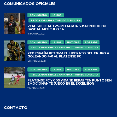
COMUNICADOS OFICIALES
COMUNICADO
LA LIGA
PREVIA JORNADA 8 TORNEO CLAUSURA
REAL SOCIEDAD VS. MOTAGUA SUSPENDIDO EN
BASE AL ARTÍCULO 34
16 MARZO, 2021
COMUNICADO
LA LIGA
NOTICIAS
PORTADA
RESULTADOS FINALES JORNADA 7 TORNEO CLAUSURA
RCD ESPAÑA RETOMA EL LIDERATO DEL GRUPO A
GOLEANDO 4-0 AL PLATENSE FC
12 MARZO, 2021
COMUNICADO
LA LIGA
NOTICIAS
PORTADA
RESULTADOS FINALES JORNADA 6 TORNEO CLAUSURA
PLATENSE FC Y CDS VIDA SE REPARTEN PUNTOS EN
EMOCIONANTE JUEGO EN EL EXCÉLSIOR
7 MARZO, 2021
CONTACTO