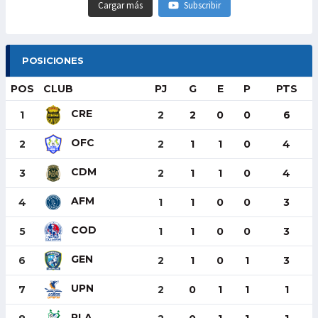
Cargar más
Subscribir
POSICIONES
POS
CLUB
PJ
G
E
P
PTS
CRE
1
2
2
0
0
6
OFC
2
2
1
1
0
4
CDM
3
2
1
1
0
4
AFM
4
1
1
0
0
3
COD
5
1
1
0
0
3
GEN
6
2
1
0
1
3
UPN
7
2
0
1
1
1
PLA