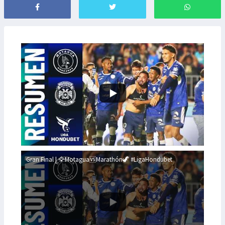
Gran Final | 🦅Motagua🆚Marathón🦖 #LigaHondubet