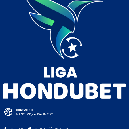
CONTACTO
ATENCION@LALIGAHN.COM
FACEBOOK
TWITTER
INSTAGRAM