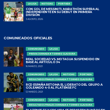
LA LIGA
NOTICIAS
PORTADA
CON GOL DE MESSINITI, MARATHÓN SUPERA AL
INDEPENDIENTE EN SU DEBUT EN PRIMERA
DIVISIÓN
3 AGOSTO, 2026
COMUNICADOS OFICIALES
COMUNICADO
LA LIGA
PREVIA JORNADA 8 TORNEO CLAUSURA
REAL SOCIEDAD VS. MOTAGUA SUSPENDIDO EN
BASE AL ARTÍCULO 34
16 MARZO, 2021
COMUNICADO
LA LIGA
NOTICIAS
PORTADA
RESULTADOS FINALES JORNADA 7 TORNEO CLAUSURA
RCD ESPAÑA RETOMA EL LIDERATO DEL GRUPO A
GOLEANDO 4-0 AL PLATENSE FC
12 MARZO, 2021
COMUNICADO
LA LIGA
NOTICIAS
PORTADA
RESULTADOS FINALES JORNADA 6 TORNEO CLAUSURA