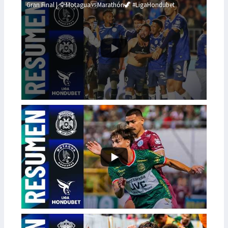
Gran Final | 🦅Motagua🆚Marathón🦖 #LigaHondubet