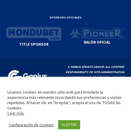
SPONSORS OFICIALES
BALÓN OFICIAL
TITLE SPONSOR
© GENIUS SPORTS GROUP. ALL CONTENT
RESPONSIBILITY OF SITE ADMINISTRATOR.
YOUTUBE TERMS OF SERVICE
|
GOOGLE
PRIVACY POLICY
|
POLÍTICA DE PRIVACIDAD
Usamos cookies en nuestro sitio web para brindarle la
experiencia más relevante recordando sus preferencias y visitas
INICIO
LA LIGA
VIDEOS
MEDIA
CONTACTO
repetidas. Al hacer clic en "Aceptar", acepta el uso de TODAS las
cookies.
by
Leer más
Configuración de Cookies
ACEPTAR