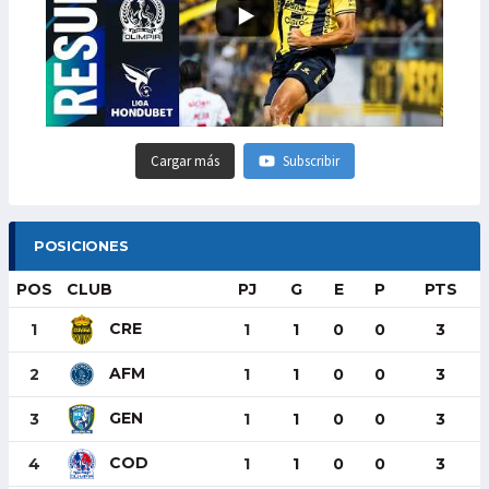
Cargar más
Subscribir
POSICIONES
POS
CLUB
PJ
G
E
P
PTS
CRE
1
1
1
0
0
3
AFM
2
1
1
0
0
3
GEN
3
1
1
0
0
3
COD
4
1
1
0
0
3