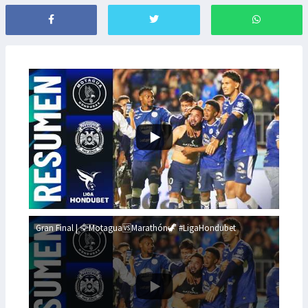
Gran Final | 🦅Motagua🆚Marathón🦖 #LigaHondubet