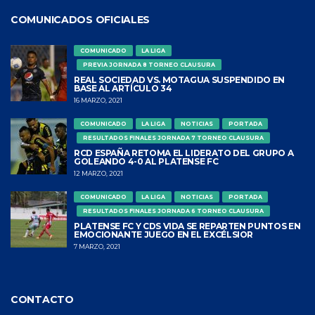
COMUNICADOS OFICIALES
COMUNICADO
LA LIGA
PREVIA JORNADA 8 TORNEO CLAUSURA
REAL SOCIEDAD VS. MOTAGUA SUSPENDIDO EN
BASE AL ARTÍCULO 34
16 MARZO, 2021
COMUNICADO
LA LIGA
NOTICIAS
PORTADA
RESULTADOS FINALES JORNADA 7 TORNEO CLAUSURA
RCD ESPAÑA RETOMA EL LIDERATO DEL GRUPO A
GOLEANDO 4-0 AL PLATENSE FC
12 MARZO, 2021
COMUNICADO
LA LIGA
NOTICIAS
PORTADA
RESULTADOS FINALES JORNADA 6 TORNEO CLAUSURA
PLATENSE FC Y CDS VIDA SE REPARTEN PUNTOS EN
EMOCIONANTE JUEGO EN EL EXCÉLSIOR
7 MARZO, 2021
CONTACTO