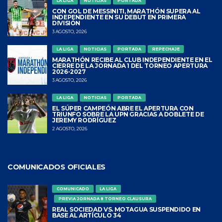
LA LIGA
NOTICIAS
PORTADA
CON GOL DE MESSINITI, MARATHÓN SUPERA AL
INDEPENDIENTE EN SU DEBUT EN PRIMERA
DIVISIÓN
3 AGOSTO, 2026
LA LIGA
NOTICIAS
PORTADA
REPECHAJE
MARATHÓN RECIBE AL CLUB INDEPENDIENTE EN EL
CIERRE DE LA JORNADA 1 DEL TORNEO APERTURA
2026-2027
3 AGOSTO, 2026
LA LIGA
NOTICIAS
PORTADA
EL SÚPER CAMPEÓN ABRE EL APERTURA CON
TRIUNFO SOBRE LA UPN GRACIAS A DOBLETE DE
JEREMY RODRÍGUEZ
2 AGOSTO, 2026
COMUNICADOS OFICIALES
COMUNICADO
LA LIGA
PREVIA JORNADA 8 TORNEO CLAUSURA
REAL SOCIEDAD VS. MOTAGUA SUSPENDIDO EN
BASE AL ARTÍCULO 34