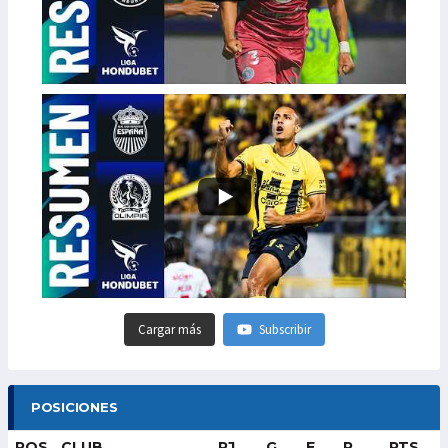
Cargar más
Subscribir
POSICIONES
POS
CLUB
PJ
G
E
P
PTS