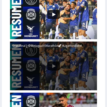
Gran Final | 🦅Motagua🆚Marathón🦖 #LigaHondubet