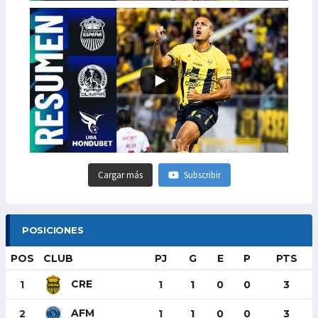
Cargar más
Subscribir
POSICIONES
POS
CLUB
PJ
G
E
P
PTS
CRE
1
1
1
0
0
3
AFM
2
1
1
0
0
3