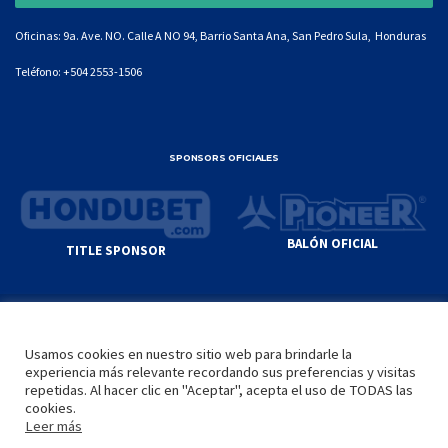
Oficinas: 9a. Ave. NO. Calle A NO 94, Barrio Santa Ana, San Pedro Sula, Honduras
Teléfono:
+504 2553-1506
SPONSORS OFICIALES
BALÓN OFICIAL
TITLE SPONSOR
© GENIUS SPORTS GROUP. ALL CONTENT
RESPONSIBILITY OF SITE ADMINISTRATOR.
Usamos cookies en nuestro sitio web para brindarle la
YOUTUBE TERMS OF SERVICE
|
GOOGLE
experiencia más relevante recordando sus preferencias y visitas
PRIVACY POLICY
|
POLÍTICA DE PRIVACIDAD
repetidas. Al hacer clic en "Aceptar", acepta el uso de TODAS las
cookies.
Leer más
INICIO
LA LIGA
VIDEOS
MEDIA
CONTACTO