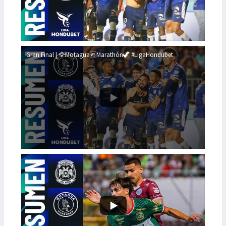
Gran Final | 🦅Motagua🆚Marathón🦖 #LigaHondubet