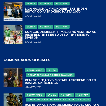
LA LIGA
NOTICIAS
PORTADA
LIGA NACIONAL Y HONDUBET EXTIENDEN
HISTÓRICO PATROCINIO HASTA 2030
6 AGOSTO, 2026
LA LIGA
NOTICIAS
PORTADA
CON GOL DE MESSINITI, MARATHÓN SUPERA AL
INDEPENDIENTE EN SU DEBUT EN PRIMERA
DIVISIÓN
3 AGOSTO, 2026
COMUNICADOS OFICIALES
COMUNICADO
LA LIGA
PREVIA JORNADA 8 TORNEO CLAUSURA
REAL SOCIEDAD VS. MOTAGUA SUSPENDIDO EN
BASE AL ARTÍCULO 34
16 MARZO, 2021
COMUNICADO
LA LIGA
NOTICIAS
PORTADA
RESULTADOS FINALES JORNADA 7 TORNEO CLAUSURA
RCD ESPAÑA RETOMA EL LIDERATO DEL GRUPO A