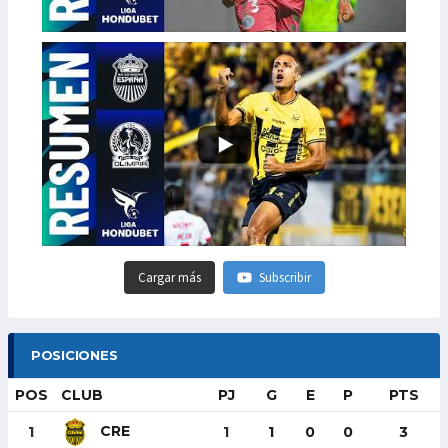
Cargar más
Subscribir
POSICIONES
POS
CLUB
PJ
G
E
P
PTS
CRE
1
1
1
0
0
3