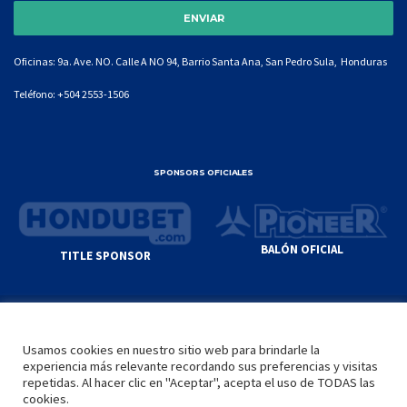
Oficinas: 9a. Ave. NO. Calle A NO 94, Barrio Santa Ana, San Pedro Sula, Honduras
Teléfono:
+504 2553-1506
SPONSORS OFICIALES
BALÓN OFICIAL
TITLE SPONSOR
© GENIUS SPORTS GROUP. ALL CONTENT
RESPONSIBILITY OF SITE ADMINISTRATOR.
Usamos cookies en nuestro sitio web para brindarle la
YOUTUBE TERMS OF SERVICE
|
GOOGLE
experiencia más relevante recordando sus preferencias y visitas
PRIVACY POLICY
|
POLÍTICA DE PRIVACIDAD
repetidas. Al hacer clic en "Aceptar", acepta el uso de TODAS las
cookies.