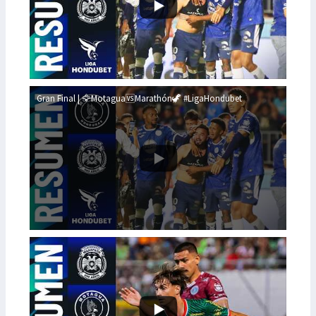
Gran Final | 🦅Motagua🆚Marathón🦖 #LigaHondubet