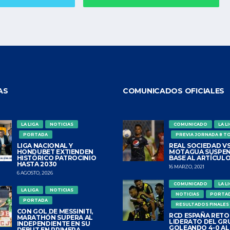
AS
COMUNICADOS OFICIALES
LA LIGA
NOTICIAS
COMUNICADO
LA L
PORTADA
PREVIA JORNADA 8 T
LIGA NACIONAL Y
REAL SOCIEDAD VS
HONDUBET EXTIENDEN
MOTAGUA SUSPEN
HISTÓRICO PATROCINIO
BASE AL ARTÍCULO
HASTA 2030
16 MARZO, 2021
6 AGOSTO, 2026
COMUNICADO
LA L
LA LIGA
NOTICIAS
NOTICIAS
PORTA
PORTADA
RESULTADOS FINALES
CON GOL DE MESSINITI,
RCD ESPAÑA RETO
MARATHÓN SUPERA AL
LIDERATO DEL GR
INDEPENDIENTE EN SU
GOLEANDO 4-0 AL
DEBUT EN PRIMERA