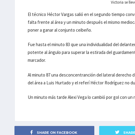
Victoria se lle
El técnico Héctor Vargas salió en el segundo tiempo conv
falta frente al área y un minuto después el mismo medioca
poner a ganar al conjunto ceibeño.
Fue hasta el minuto 83 que una individualidad del delante
potente al ángulo para superar la estirada del guardament
marcador.
Al minuto 87 una desconcentranción del lateral derecho de
del área a Luis Hurtado y el referí Héctor Rodríguez no d
Un minuto más tarde Alexi Vega lo cambió por gol con un rem
SHARE ON FACEBOOK
SHAR