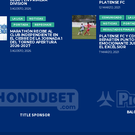
PLATENSE FC
DIVISIÓN
12 MARZO, 2021
3 AGOSTO, 2026
COMUNICADO
LA L
LA LIGA
NOTICIAS
NOTICIAS
PORTA
PORTADA
REPECHAJE
RESULTADOS FINALES
MARATHÓN RECIBE AL
CLUB INDEPENDIENTE EN
PLATENSE FC Y CDS
EL CIERRE DE LA JORNADA 1
REPARTEN PUNTO
DEL TORNEO APERTURA
EMOCIONANTE JU
2026-2027
EL EXCÉLSIOR
3 AGOSTO, 2026
7 MARZO, 2021
BAL
TITLE SPONSOR