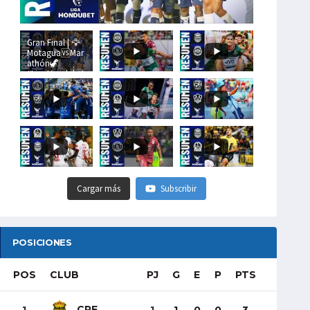
Gran Final | 🦅
Motagua🆚Mar
athón🦖
#LigaHondubet
Cargar más
Subscribir
POSICIONES
POS
CLUB
PJ
G
E
P
PTS
CRE