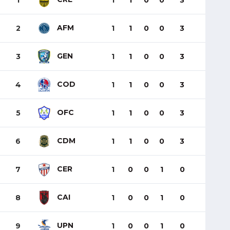
1
1
1
0
0
3
AFM
2
1
1
0
0
3
GEN
3
1
1
0
0
3
COD
4
1
1
0
0
3
OFC
5
1
1
0
0
3
CDM
6
1
1
0
0
3
CER
7
1
0
0
1
0
CAI
8
1
0
0
1
0
UPN
9
1
0
0
1
0