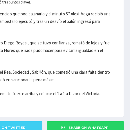
vó tres puntos claves.
encido que podía ganarlo y al minuto 57 Alexi Vega recibió una
mpista lo ejecutó y tras un desvío el balón ingresó para
ro Diego Reyes , que se tuvo confianza, remató de lejos y fue
a Flores que nada pudo hacer para evitar la igualdad en el
l Real Sociedad , Sabillón, que cometió una clara falta dentro
udó en sancionar la pena máxima.
ate fuerte arriba y colocar el 2 a 1 a favor del Victoria.
E ON TWITTER
SHARE ON WHATSAPP