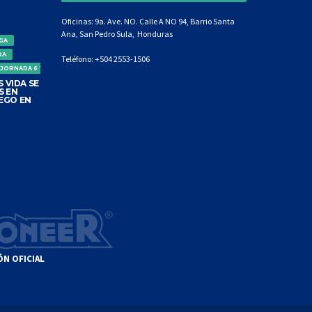
Oficinas: 9a. Ave. NO. Calle A NO 94, Barrio Santa
Ana, San Pedro Sula, Honduras
IGA
DA
Teléfono:
+504 2553-1506
 JORNADA 6 TORNEO CLAUSURA
 VIDA SE
S EN
EGO EN
ÓN OFICIAL