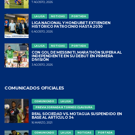
7 AGOSTO, 2026
LA LIGA
NOTICIAS
PORTADA
LIGA NACIONAL Y HONDUBET EXTIENDEN
HISTÓRICO PATROCINIO HASTA 2030
6 AGOSTO, 2026
LA LIGA
NOTICIAS
PORTADA
CON GOL DE MESSINITI, MARATHÓN SUPERA AL
INDEPENDIENTE EN SU DEBUT EN PRIMERA
DIVISIÓN
3 AGOSTO, 2026
COMUNICADOS OFICIALES
COMUNICADO
LA LIGA
PREVIA JORNADA 8 TORNEO CLAUSURA
REAL SOCIEDAD VS. MOTAGUA SUSPENDIDO EN
BASE AL ARTÍCULO 34
16 MARZO, 2021
COMUNICADO
LA LIGA
NOTICIAS
PORTADA