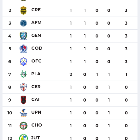
CRE
2
1
1
0
0
3
AFM
3
1
1
0
0
3
GEN
4
1
1
0
0
3
COD
5
1
1
0
0
3
OFC
6
1
1
0
0
3
PLA
7
2
0
1
1
1
CER
8
1
0
0
1
0
CAI
9
1
0
0
1
0
UPN
10
1
0
0
1
0
CHO
11
1
0
0
1
0
JUT
12
1
0
0
1
0