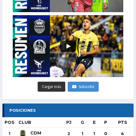
Cargar más
Subscribir
POSICIONES
POS
CLUB
PJ
G
E
P
PTS
CDM
1
2
1
1
0
4