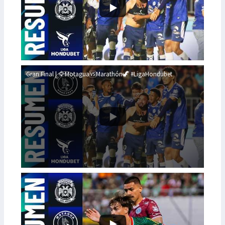
Gran Final | 🦅Motagua🆚Marathón🦖 #LigaHondubet