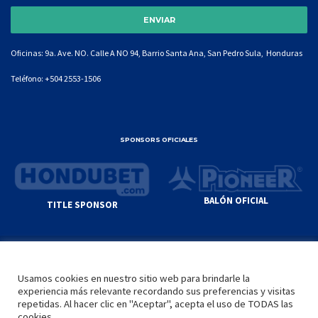
Oficinas: 9a. Ave. NO. Calle A NO 94, Barrio Santa Ana, San Pedro Sula, Honduras
Teléfono:
+504 2553-1506
SPONSORS OFICIALES
BALÓN OFICIAL
TITLE SPONSOR
© GENIUS SPORTS GROUP. ALL CONTENT
RESPONSIBILITY OF SITE ADMINISTRATOR.
Usamos cookies en nuestro sitio web para brindarle la
YOUTUBE TERMS OF SERVICE
|
GOOGLE
experiencia más relevante recordando sus preferencias y visitas
PRIVACY POLICY
|
POLÍTICA DE PRIVACIDAD
repetidas. Al hacer clic en "Aceptar", acepta el uso de TODAS las
cookies.