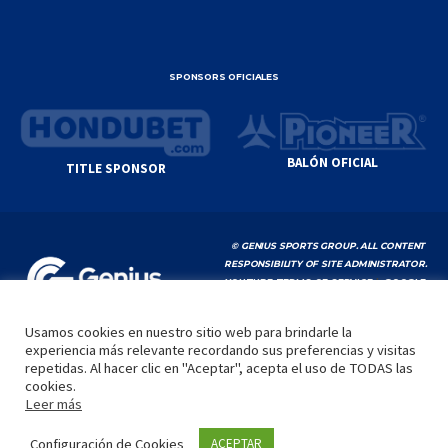
SPONSORS OFICIALES
BALÓN OFICIAL
TITLE SPONSOR
© GENIUS SPORTS GROUP. ALL CONTENT
RESPONSIBILITY OF SITE ADMINISTRATOR.
YOUTUBE TERMS OF SERVICE
|
GOOGLE
PRIVACY POLICY
|
POLÍTICA DE PRIVACIDAD
Usamos cookies en nuestro sitio web para brindarle la
experiencia más relevante recordando sus preferencias y visitas
INICIO
LA LIGA
VIDEOS
MEDIA
CONTACTO
repetidas. Al hacer clic en "Aceptar", acepta el uso de TODAS las
cookies.
by
Leer más
Configuración de Cookies
ACEPTAR