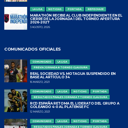
LA LIGA
NOTICIAS
PORTADA
REPECHAJE
MARATHÓN RECIBE AL CLUB INDEPENDIENTE EN EL
CIERRE DE LA JORNADA 1 DEL TORNEO APERTURA
2026-2027
3 AGOSTO, 2026
COMUNICADOS OFICIALES
COMUNICADO
LA LIGA
PREVIA JORNADA 8 TORNEO CLAUSURA
REAL SOCIEDAD VS. MOTAGUA SUSPENDIDO EN
BASE AL ARTÍCULO 34
16 MARZO, 2021
COMUNICADO
LA LIGA
NOTICIAS
PORTADA
RESULTADOS FINALES JORNADA 7 TORNEO CLAUSURA
RCD ESPAÑA RETOMA EL LIDERATO DEL GRUPO A
GOLEANDO 4-0 AL PLATENSE FC
12 MARZO, 2021
COMUNICADO
LA LIGA
NOTICIAS
PORTADA
RESULTADOS FINALES JORNADA 6 TORNEO CLAUSURA