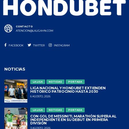
CONTACTO
ATENCION@LALIGAHN.COM
FACEBOOK
TWITTER
INSTAGRAM
NOTICIAS
LA LIGA
NOTICIAS
PORTADA
LIGA NACIONAL Y HONDUBET EXTIENDEN
HISTÓRICO PATROCINIO HASTA 2030
6 AGOSTO, 2026
LA LIGA
NOTICIAS
PORTADA
CON GOL DE MESSINITI, MARATHÓN SUPERA AL
INDEPENDIENTE EN SU DEBUT EN PRIMERA
DIVISIÓN
3 AGOSTO, 2026