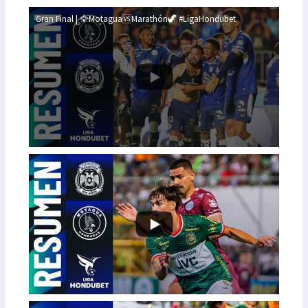
Gran Final | 🦅Motagua🆚Marathón🦖 #LigaHondubet