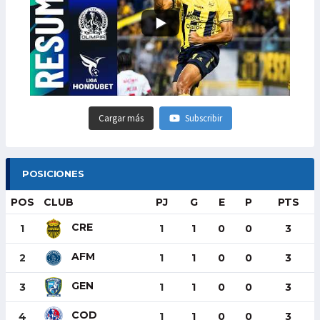
Cargar más
Subscribir
POSICIONES
POS
CLUB
PJ
G
E
P
PTS
CRE
1
1
1
0
0
3
AFM
2
1
1
0
0
3
GEN
3
1
1
0
0
3
COD
4
1
1
0
0
3