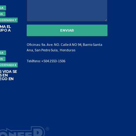
IGA
DA
 JORNADA 7 TORNEO CLAUSURA
MA EL
UPO A
Oficinas: 9a. Ave. NO. Calle A NO 94, Barrio Santa
Ana, San Pedro Sula, Honduras
IGA
DA
Teléfono:
+504 2553-1506
 JORNADA 6 TORNEO CLAUSURA
 VIDA SE
S EN
EGO EN