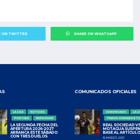
E ON TWITTER
SHARE ON WHATSAPP
AS
COMUNICADOS OFICIALES
LA LIGA
NOTICIAS
COMUNICADO
LA L
PORTADA
REPECHAJE
PREVIA JORNADA 8 T
LA SEGUNDA FECHA DEL
REAL SOCIEDAD VS
APERTURA 2026-2027
MOTAGUA SUSPEN
ARRANCA ESTE SÁBADO
BASE AL ARTÍCULO
CON TRES DUELOS
16 MARZO, 2021