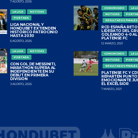
7 AGOSTO, 2026
COMUNICADO
LA L
LA LIGA
NOTICIAS
NOTICIAS
PORTA
PORTADA
RESULTADOS FINALES
LIGA NACIONAL Y
RCD ESPAÑA RETO
HONDUBET EXTIENDEN
LIDERATO DEL GR
HISTÓRICO PATROCINIO
GOLEANDO 4-0 AL
HASTA 2030
PLATENSE FC
6 AGOSTO, 2026
12 MARZO, 2021
LA LIGA
NOTICIAS
COMUNICADO
LA L
PORTADA
NOTICIAS
PORTA
CON GOL DE MESSINITI,
RESULTADOS FINALES
MARATHÓN SUPERA AL
INDEPENDIENTE EN SU
PLATENSE FC Y CDS
DEBUT EN PRIMERA
REPARTEN PUNTO
DIVISIÓN
EMOCIONANTE JU
EL EXCÉLSIOR
3 AGOSTO, 2026
7 MARZO, 2021