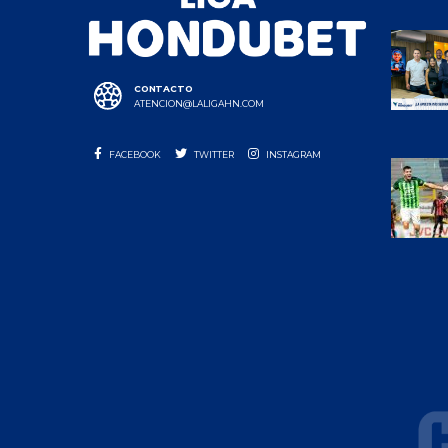
CONTACTO
ATENCION@LALIGAHN.COM
FACEBOOK
TWITTER
INSTAGRAM