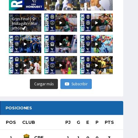
Gran Final | 🦅
Motagua🆚Mar
athón🦖
#LigaHondubet
Cargar más
Subscribir
POSICIONES
POS
CLUB
PJ
G
E
P
PTS
CRE