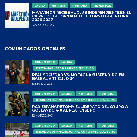
LA LIGA
NOTICIAS
PORTADA
REPECHAJE
MARATHÓN RECIBE AL CLUB INDEPENDIENTE EN EL
CIERRE DE LA JORNADA 1 DEL TORNEO APERTURA
2026-2027
3 AGOSTO, 2026
COMUNICADOS OFICIALES
COMUNICADO
LA LIGA
PREVIA JORNADA 8 TORNEO CLAUSURA
REAL SOCIEDAD VS. MOTAGUA SUSPENDIDO EN
BASE AL ARTÍCULO 34
16 MARZO, 2021
COMUNICADO
LA LIGA
NOTICIAS
PORTADA
RESULTADOS FINALES JORNADA 7 TORNEO CLAUSURA
RCD ESPAÑA RETOMA EL LIDERATO DEL GRUPO A
GOLEANDO 4-0 AL PLATENSE FC
12 MARZO, 2021
COMUNICADO
LA LIGA
NOTICIAS
PORTADA
RESULTADOS FINALES JORNADA 6 TORNEO CLAUSURA