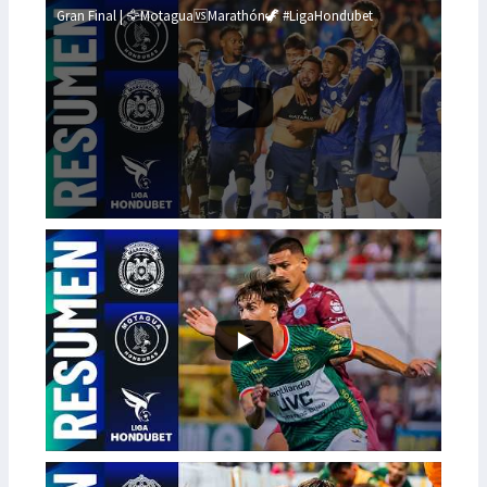
Gran Final | 🦅Motagua🆚Marathón🦖 #LigaHondubet