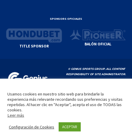
SPONSORS OFICIALES
BALÓN OFICIAL
TITLE SPONSOR
© GENIUS SPORTS GROUP. ALL CONTENT
RESPONSIBILITY OF SITE ADMINISTRATOR.
YOUTUBE TERMS OF SERVICE
|
GOOGLE
PRIVACY POLICY
|
POLÍTICA DE PRIVACIDAD
Usamos cookies en nuestro sitio web para brindarle la
experiencia más relevante recordando sus preferencias y visitas
INICIO
LA LIGA
VIDEOS
MEDIA
CONTACTO
repetidas. Al hacer clic en "Aceptar", acepta el uso de TODAS las
cookies.
by
Leer más
Configuración de Cookies
ACEPTAR