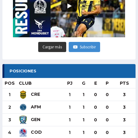
Cargar más
Subscribir
POSICIONES
POS
CLUB
PJ
G
E
P
PTS
CRE
1
1
1
0
0
3
AFM
2
1
1
0
0
3
GEN
3
1
1
0
0
3
COD
4
1
1
0
0
3