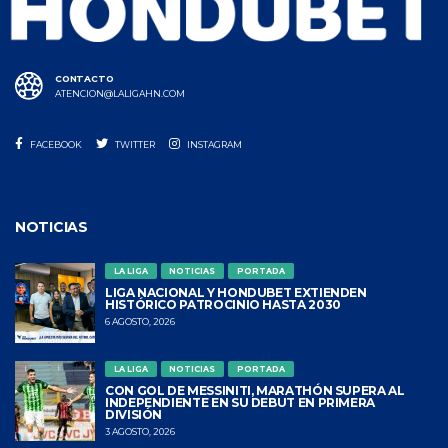
CONTACTO
ATENCION@LALIGAHN.COM
FACEBOOK
TWITTER
INSTAGRAM
NOTICIAS
LA LIGA
NOTICIAS
PORTADA
LIGA NACIONAL Y HONDUBET EXTIENDEN
HISTÓRICO PATROCINIO HASTA 2030
6 AGOSTO, 2026
LA LIGA
NOTICIAS
PORTADA
CON GOL DE MESSINITI, MARATHÓN SUPERA AL
INDEPENDIENTE EN SU DEBUT EN PRIMERA
DIVISIÓN
3 AGOSTO, 2026