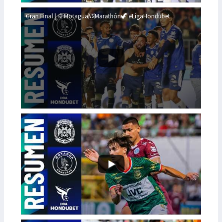
Gran Final | 🦅Motagua🆚Marathón🦖 #LigaHondubet