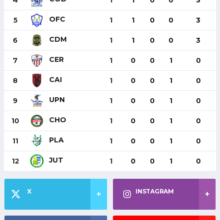
OFC
5
1
1
0
0
3
CDM
6
1
1
0
0
3
CER
7
1
0
0
1
0
CAI
8
1
0
0
1
0
UPN
9
1
0
0
1
0
CHO
10
1
0
0
1
0
PLA
11
1
0
0
1
0
JUT
12
1
0
0
1
0
X
INSTAGRAM