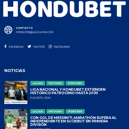
CONTACTO
ATENCION@LALIGAHN.COM
FACEBOOK
TWITTER
INSTAGRAM
NOTICIAS
LA LIGA
NOTICIAS
PORTADA
LIGA NACIONAL Y HONDUBET EXTIENDEN
HISTÓRICO PATROCINIO HASTA 2030
6 AGOSTO, 2026
LA LIGA
NOTICIAS
PORTADA
CON GOL DE MESSINITI, MARATHÓN SUPERA AL
INDEPENDIENTE EN SU DEBUT EN PRIMERA
DIVISIÓN