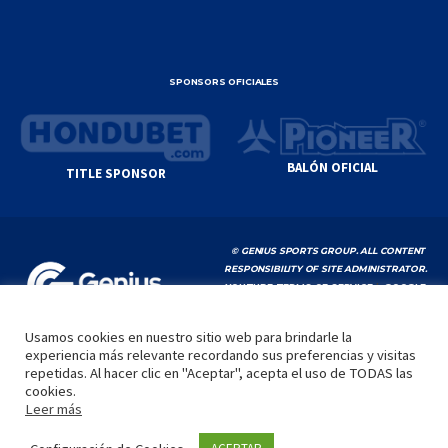
SPONSORS OFICIALES
BALÓN OFICIAL
TITLE SPONSOR
© GENIUS SPORTS GROUP. ALL CONTENT
RESPONSIBILITY OF SITE ADMINISTRATOR.
YOUTUBE TERMS OF SERVICE
|
GOOGLE
PRIVACY POLICY
|
POLÍTICA DE PRIVACIDAD
Usamos cookies en nuestro sitio web para brindarle la
experiencia más relevante recordando sus preferencias y visitas
INICIO
LA LIGA
VIDEOS
MEDIA
CONTACTO
repetidas. Al hacer clic en "Aceptar", acepta el uso de TODAS las
cookies.
by
Leer más