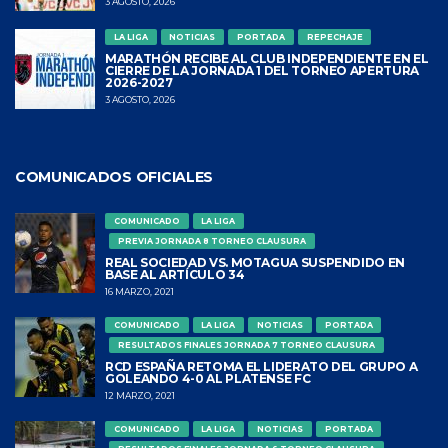
3 AGOSTO, 2026
LA LIGA
NOTICIAS
PORTADA
REPECHAJE
MARATHÓN RECIBE AL CLUB INDEPENDIENTE EN EL
CIERRE DE LA JORNADA 1 DEL TORNEO APERTURA
2026-2027
3 AGOSTO, 2026
COMUNICADOS OFICIALES
COMUNICADO
LA LIGA
PREVIA JORNADA 8 TORNEO CLAUSURA
REAL SOCIEDAD VS. MOTAGUA SUSPENDIDO EN
BASE AL ARTÍCULO 34
16 MARZO, 2021
COMUNICADO
LA LIGA
NOTICIAS
PORTADA
RESULTADOS FINALES JORNADA 7 TORNEO CLAUSURA
RCD ESPAÑA RETOMA EL LIDERATO DEL GRUPO A
GOLEANDO 4-0 AL PLATENSE FC
12 MARZO, 2021
COMUNICADO
LA LIGA
NOTICIAS
PORTADA