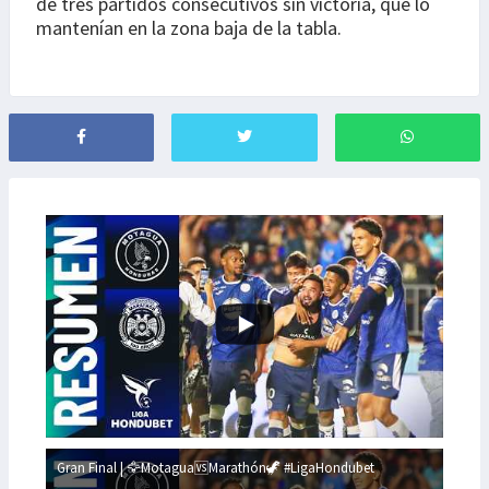
de tres partidos consecutivos sin victoria, que lo
mantenían en la zona baja de la tabla.
Gran Final | 🦅Motagua🆚Marathón🦖 #LigaHondubet