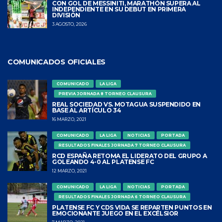
CON GOL DE MESSINITI, MARATHÓN SUPERA AL
INDEPENDIENTE EN SU DEBUT EN PRIMERA
DIVISIÓN
3 AGOSTO, 2026
COMUNICADOS OFICIALES
COMUNICADO
LA LIGA
PREVIA JORNADA 8 TORNEO CLAUSURA
REAL SOCIEDAD VS. MOTAGUA SUSPENDIDO EN
BASE AL ARTÍCULO 34
16 MARZO, 2021
COMUNICADO
LA LIGA
NOTICIAS
PORTADA
RESULTADOS FINALES JORNADA 7 TORNEO CLAUSURA
RCD ESPAÑA RETOMA EL LIDERATO DEL GRUPO A
GOLEANDO 4-0 AL PLATENSE FC
12 MARZO, 2021
COMUNICADO
LA LIGA
NOTICIAS
PORTADA
RESULTADOS FINALES JORNADA 6 TORNEO CLAUSURA
PLATENSE FC Y CDS VIDA SE REPARTEN PUNTOS EN
EMOCIONANTE JUEGO EN EL EXCÉLSIOR