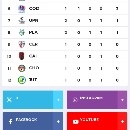
COD
6
1
1
0
0
3
UPN
7
2
0
1
1
1
PLA
8
2
0
1
1
1
CER
9
1
0
0
1
0
CAI
10
1
0
0
1
0
CHO
11
1
0
0
1
0
JUT
12
1
0
0
1
0
X
INSTAGRAM
FACEBOOK
YOUTUBE