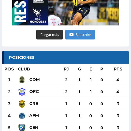
Cargar más
Subscribir
POSICIONES
POS
CLUB
PJ
G
E
P
PTS
CDM
1
2
1
1
0
4
OFC
2
2
1
1
0
4
CRE
3
1
1
0
0
3
AFM
4
1
1
0
0
3
GEN
5
1
1
0
0
3