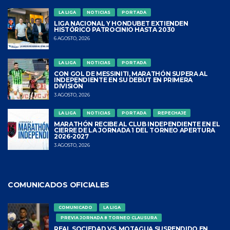
LA LIGA
NOTICIAS
PORTADA
LIGA NACIONAL Y HONDUBET EXTIENDEN
HISTÓRICO PATROCINIO HASTA 2030
6 AGOSTO, 2026
LA LIGA
NOTICIAS
PORTADA
CON GOL DE MESSINITI, MARATHÓN SUPERA AL
INDEPENDIENTE EN SU DEBUT EN PRIMERA
DIVISIÓN
3 AGOSTO, 2026
LA LIGA
NOTICIAS
PORTADA
REPECHAJE
MARATHÓN RECIBE AL CLUB INDEPENDIENTE EN EL
CIERRE DE LA JORNADA 1 DEL TORNEO APERTURA
2026-2027
3 AGOSTO, 2026
COMUNICADOS OFICIALES
COMUNICADO
LA LIGA
PREVIA JORNADA 8 TORNEO CLAUSURA
REAL SOCIEDAD VS. MOTAGUA SUSPENDIDO EN