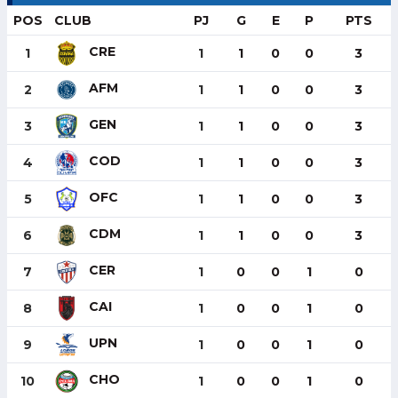
POS
CLUB
PJ
G
E
P
PTS
CRE
1
1
1
0
0
3
AFM
2
1
1
0
0
3
GEN
3
1
1
0
0
3
COD
4
1
1
0
0
3
OFC
5
1
1
0
0
3
CDM
6
1
1
0
0
3
CER
7
1
0
0
1
0
CAI
8
1
0
0
1
0
UPN
9
1
0
0
1
0
CHO
10
1
0
0
1
0