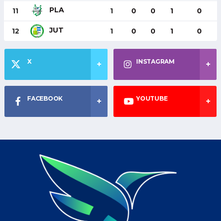
PLA
11
1
0
0
1
0
JUT
12
1
0
0
1
0
X
INSTAGRAM
FACEBOOK
YOUTUBE