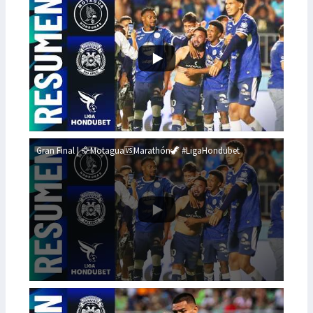
Gran Final | 🦅Motagua🆚Marathón🦖 #LigaHondubet