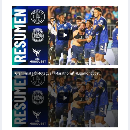
Gran Final | 🦅Motagua🆚Marathón🦖 #LigaHondubet