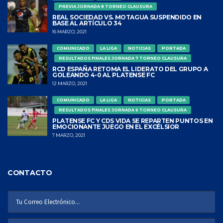
PREVIA JORNADA 8 TORNEO CLAUSURA
REAL SOCIEDAD VS. MOTAGUA SUSPENDIDO EN
BASE AL ARTÍCULO 34
16 MARZO, 2021
COMUNICADO
LA LIGA
NOTICIAS
PORTADA
RESULTADOS FINALES JORNADA 7 TORNEO CLAUSURA
RCD ESPAÑA RETOMA EL LIDERATO DEL GRUPO A
GOLEANDO 4-0 AL PLATENSE FC
12 MARZO, 2021
COMUNICADO
LA LIGA
NOTICIAS
PORTADA
RESULTADOS FINALES JORNADA 6 TORNEO CLAUSURA
PLATENSE FC Y CDS VIDA SE REPARTEN PUNTOS EN
EMOCIONANTE JUEGO EN EL EXCÉLSIOR
7 MARZO, 2021
CONTACTO