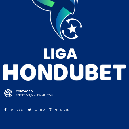
CONTACTO
ATENCION@LALIGAHN.COM
FACEBOOK
TWITTER
INSTAGRAM