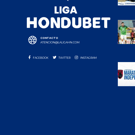
CONTACTO
ATENCION@LALIGAHN.COM
FACEBOOK
TWITTER
INSTAGRAM