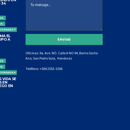
 34
IGA
DA
 JORNADA 7 TORNEO CLAUSURA
MA EL
UPO A
Oficinas: 9a. Ave. NO. Calle A NO 94, Barrio Santa
Ana, San Pedro Sula, Honduras
IGA
DA
Teléfono:
+504 2553-1506
 JORNADA 6 TORNEO CLAUSURA
 VIDA SE
S EN
EGO EN