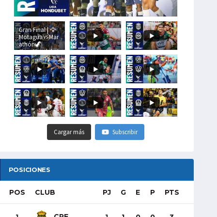
Gran Final | 🦅
Motagua🆚Mar
athón🦖
#LigaHondubet
Cargar más
Subscribir
POSICIONES
POS
CLUB
PJ
G
E
P
PTS
CRE