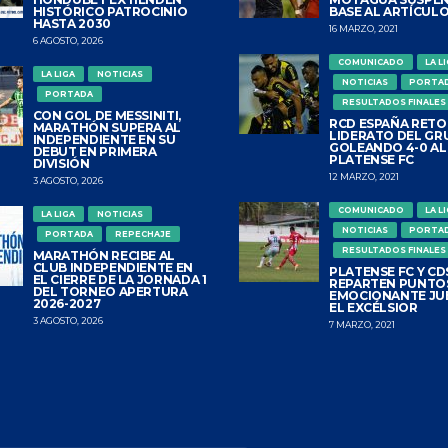
HISTÓRICO PATROCINIO
BASE AL ARTÍCULO
HASTA 2030
16 MARZO, 2021
6 AGOSTO, 2026
COMUNICADO
LA L
LA LIGA
NOTICIAS
NOTICIAS
PORTA
PORTADA
RESULTADOS FINALES
CON GOL DE MESSINITI,
RCD ESPAÑA RETO
MARATHÓN SUPERA AL
LIDERATO DEL GR
INDEPENDIENTE EN SU
GOLEANDO 4-0 AL
DEBUT EN PRIMERA
PLATENSE FC
DIVISIÓN
12 MARZO, 2021
3 AGOSTO, 2026
COMUNICADO
LA L
LA LIGA
NOTICIAS
NOTICIAS
PORTA
PORTADA
REPECHAJE
RESULTADOS FINALES
MARATHÓN RECIBE AL
CLUB INDEPENDIENTE EN
PLATENSE FC Y CDS
EL CIERRE DE LA JORNADA 1
REPARTEN PUNTO
DEL TORNEO APERTURA
EMOCIONANTE JU
2026-2027
EL EXCÉLSIOR
3 AGOSTO, 2026
7 MARZO, 2021