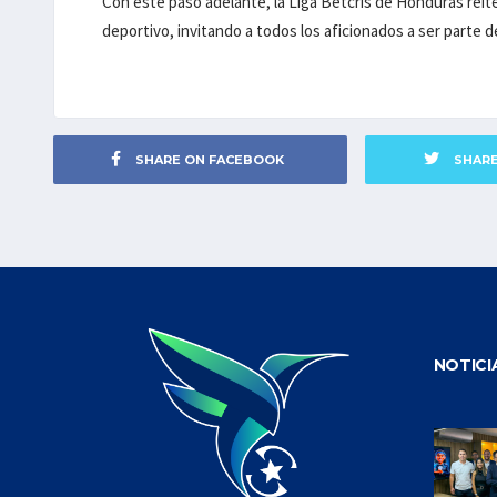
Con este paso adelante, la Liga Betcris de Honduras reiter
deportivo, invitando a todos los aficionados a ser parte
SHARE ON FACEBOOK
SHAR
NOTICI