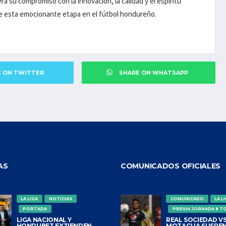
a su compromiso con la innovación, la calidad y el espíritu
 de esta emocionante etapa en el fútbol hondureño.
E ON TWITTER
SHARE ON WHATSAPP
AS
COMUNICADOS OFICIALES
LA LIGA
NOTICIAS
COMUNICADO
LA L
PORTADA
PREVIA JORNADA 8 T
LIGA NACIONAL Y
REAL SOCIEDAD VS
HONDUBET EXTIENDEN
MOTAGUA SUSPEN