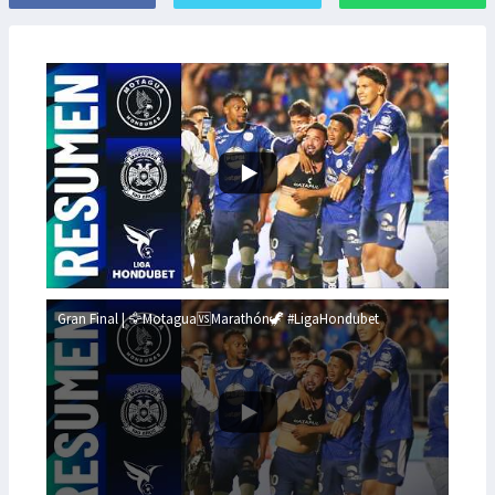
Gran Final | 🦅Motagua🆚Marathón🦖 #LigaHondubet