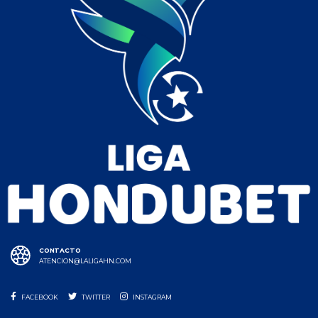
CONTACTO
ATENCION@LALIGAHN.COM
FACEBOOK
TWITTER
INSTAGRAM