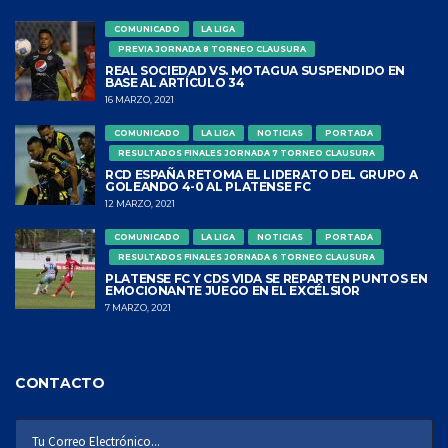
COMUNICADO
LA LIGA
PREVIA JORNADA 8 TORNEO CLAUSURA
REAL SOCIEDAD VS. MOTAGUA SUSPENDIDO EN
BASE AL ARTÍCULO 34
16 MARZO, 2021
COMUNICADO
LA LIGA
NOTICIAS
PORTADA
RESULTADOS FINALES JORNADA 7 TORNEO CLAUSURA
RCD ESPAÑA RETOMA EL LIDERATO DEL GRUPO A
GOLEANDO 4-0 AL PLATENSE FC
12 MARZO, 2021
COMUNICADO
LA LIGA
NOTICIAS
PORTADA
RESULTADOS FINALES JORNADA 6 TORNEO CLAUSURA
PLATENSE FC Y CDS VIDA SE REPARTEN PUNTOS EN
EMOCIONANTE JUEGO EN EL EXCÉLSIOR
7 MARZO, 2021
CONTACTO