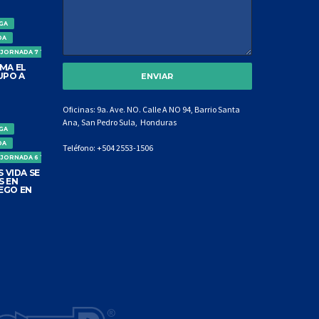
IGA
DA
 JORNADA 7 TORNEO CLAUSURA
MA EL
UPO A
Oficinas: 9a. Ave. NO. Calle A NO 94, Barrio Santa
Ana, San Pedro Sula, Honduras
IGA
DA
Teléfono:
+504 2553-1506
 JORNADA 6 TORNEO CLAUSURA
 VIDA SE
S EN
EGO EN