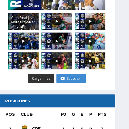
Gran Final | 🦅
Motagua🆚Mar
athón🦖
#LigaHondubet
Cargar más
Subscribir
POSICIONES
POS
CLUB
PJ
G
E
P
PTS
CRE