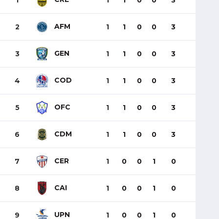
1
1
1
0
0
3
AFM
2
1
1
0
0
3
GEN
3
1
1
0
0
3
COD
4
1
1
0
0
3
OFC
5
1
1
0
0
3
CDM
6
1
1
0
0
3
CER
7
1
0
0
1
0
CAI
8
1
0
0
1
0
UPN
9
1
0
0
1
0