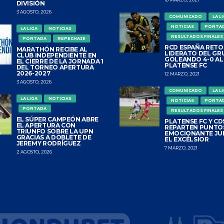
DIVISIÓN
3 AGOSTO, 2026
COMUNICADO
LA L
NOTICIAS
PORTA
LA LIGA
NOTICIAS
RESULTADOS FINALES
PORTADA
REPECHAJE
RCD ESPAÑA RETO
MARATHÓN RECIBE AL
LIDERATO DEL GR
CLUB INDEPENDIENTE EN
GOLEANDO 4-0 AL
EL CIERRE DE LA JORNADA 1
PLATENSE FC
DEL TORNEO APERTURA
2026-2027
12 MARZO, 2021
3 AGOSTO, 2026
COMUNICADO
LA L
LA LIGA
NOTICIAS
NOTICIAS
PORTA
PORTADA
RESULTADOS FINALES
EL SÚPER CAMPEÓN ABRE
PLATENSE FC Y CDS
EL APERTURA CON
REPARTEN PUNTO
TRIUNFO SOBRE LA UPN
EMOCIONANTE JU
GRACIAS A DOBLETE DE
EL EXCÉLSIOR
JEREMY RODRÍGUEZ
7 MARZO, 2021
2 AGOSTO, 2026