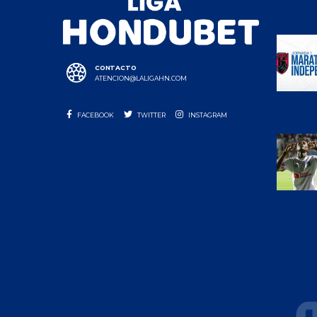
CONTACTO
ATENCION@LALIGAHN.COM
FACEBOOK
TWITTER
INSTAGRAM