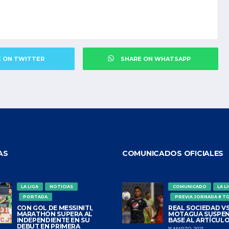
E ON TWITTER
SHARE ON WHATSAPP
AS
COMUNICADOS OFICIALES
LA LIGA
NOTICIAS
COMUNICADO
LA L
PORTADA
PREVIA JORNADA 8 T
CON GOL DE MESSINITI,
REAL SOCIEDAD VS
MARATHÓN SUPERA AL
MOTAGUA SUSPEN
INDEPENDIENTE EN SU
BASE AL ARTÍCULO
DEBUT EN PRIMERA
16 MARZO, 2021