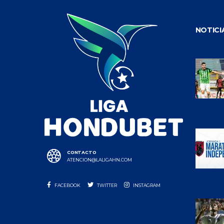
NOTICI
CONTACTO
ATENCION@LALIGAHN.COM
FACEBOOK
TWITTER
INSTAGRAM