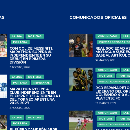
AS
COMUNICADOS OFICIALES
LA LIGA
NOTICIAS
COMUNICADO
LA L
PORTADA
PREVIA JORNADA 8 T
CON GOL DE MESSINITI,
REAL SOCIEDAD VS
MARATHÓN SUPERA AL
MOTAGUA SUSPEN
INDEPENDIENTE EN SU
BASE AL ARTÍCULO
DEBUT EN PRIMERA
16 MARZO, 2021
DIVISIÓN
3 AGOSTO, 2026
COMUNICADO
LA L
NOTICIAS
PORTA
LA LIGA
NOTICIAS
RESULTADOS FINALES
PORTADA
REPECHAJE
RCD ESPAÑA RETO
MARATHÓN RECIBE AL
LIDERATO DEL GR
CLUB INDEPENDIENTE EN
GOLEANDO 4-0 AL
EL CIERRE DE LA JORNADA 1
PLATENSE FC
DEL TORNEO APERTURA
2026-2027
12 MARZO, 2021
3 AGOSTO, 2026
COMUNICADO
LA L
LA LIGA
NOTICIAS
NOTICIAS
PORTA
PORTADA
RESULTADOS FINALES
EL SÚPER CAMPEÓN ABRE