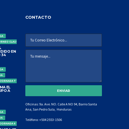
CONTACTO
IGA
ORNEO CLAUSURA
.
DIDO EN
 34
IGA
DA
 JORNADA 7 TORNEO CLAUSURA
MA EL
UPO A
Oficinas: 9a. Ave. NO. Calle A NO 94, Barrio Santa
Ana, San Pedro Sula, Honduras
IGA
DA
Teléfono:
+504 2553-1506
 JORNADA 6 TORNEO CLAUSURA