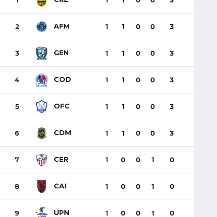
1
1
1
0
0
3
AFM
2
1
1
0
0
3
GEN
3
1
1
0
0
3
COD
4
1
1
0
0
3
OFC
5
1
1
0
0
3
CDM
6
1
1
0
0
3
CER
7
1
0
0
1
0
CAI
8
1
0
0
1
0
UPN
9
1
0
0
1
0