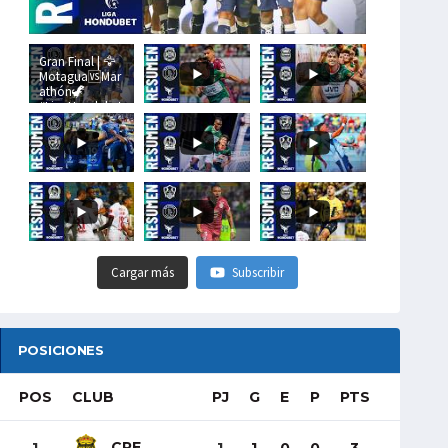
Gran Final | 🦅
Motagua🆚Mar
athón🦖
#LigaHondubet
Cargar más
Subscribir
POSICIONES
POS
CLUB
PJ
G
E
P
PTS
CRE