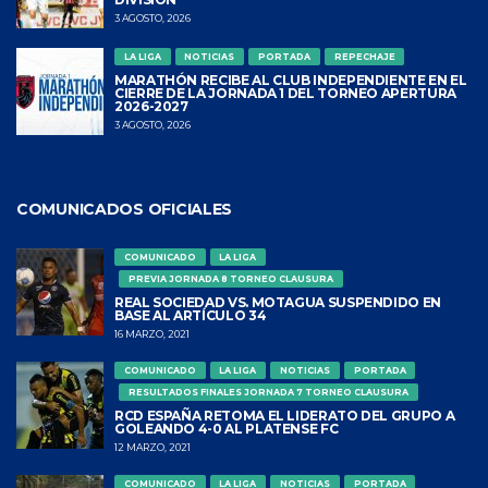
3 AGOSTO, 2026
LA LIGA
NOTICIAS
PORTADA
REPECHAJE
MARATHÓN RECIBE AL CLUB INDEPENDIENTE EN EL
CIERRE DE LA JORNADA 1 DEL TORNEO APERTURA
2026-2027
3 AGOSTO, 2026
COMUNICADOS OFICIALES
COMUNICADO
LA LIGA
PREVIA JORNADA 8 TORNEO CLAUSURA
REAL SOCIEDAD VS. MOTAGUA SUSPENDIDO EN
BASE AL ARTÍCULO 34
16 MARZO, 2021
COMUNICADO
LA LIGA
NOTICIAS
PORTADA
RESULTADOS FINALES JORNADA 7 TORNEO CLAUSURA
RCD ESPAÑA RETOMA EL LIDERATO DEL GRUPO A
GOLEANDO 4-0 AL PLATENSE FC
12 MARZO, 2021
COMUNICADO
LA LIGA
NOTICIAS
PORTADA