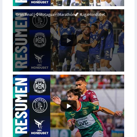
Gran Final | 🦅Motagua🆚Marathón🦖 #LigaHondubet