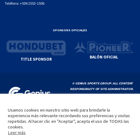
Teléfono:
+504 2553-1506
SPONSORS OFICIALES
BALÓN OFICIAL
TITLE SPONSOR
© GENIUS SPORTS GROUP. ALL CONTENT
RESPONSIBILITY OF SITE ADMINISTRATOR.
YOUTUBE TERMS OF SERVICE
|
GOOGLE
PRIVACY POLICY
|
POLÍTICA DE PRIVACIDAD
Usamos cookies en nuestro sitio web para brindarle la
experiencia más relevante recordando sus preferencias y visitas
INICIO
LA LIGA
VIDEOS
MEDIA
CONTACTO
repetidas. Al hacer clic en "Aceptar", acepta el uso de TODAS las
cookies.
by
Leer más