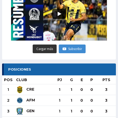
Cargar más
Subscribir
POSICIONES
POS
CLUB
PJ
G
E
P
PTS
CRE
1
1
1
0
0
3
AFM
2
1
1
0
0
3
GEN
3
1
1
0
0
3