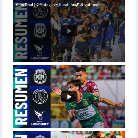
Gran Final | 🦅Motagua🆚Marathón🦖 #LigaHondubet