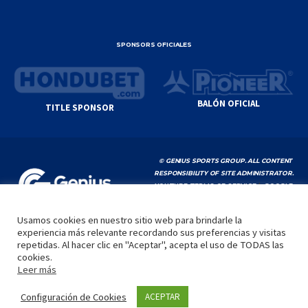
SPONSORS OFICIALES
BALÓN OFICIAL
TITLE SPONSOR
© GENIUS SPORTS GROUP. ALL CONTENT
RESPONSIBILITY OF SITE ADMINISTRATOR.
YOUTUBE TERMS OF SERVICE
|
GOOGLE
PRIVACY POLICY
|
POLÍTICA DE PRIVACIDAD
Usamos cookies en nuestro sitio web para brindarle la
experiencia más relevante recordando sus preferencias y visitas
INICIO
LA LIGA
VIDEOS
MEDIA
CONTACTO
repetidas. Al hacer clic en "Aceptar", acepta el uso de TODAS las
cookies.
by
Leer más
Configuración de Cookies
ACEPTAR