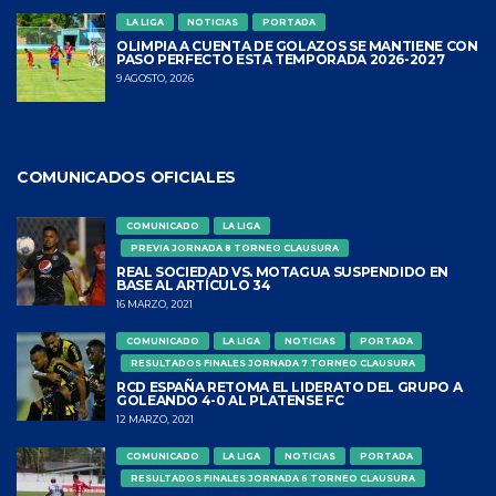
LA LIGA
NOTICIAS
PORTADA
OLIMPIA A CUENTA DE GOLAZOS SE MANTIENE CON
PASO PERFECTO ESTA TEMPORADA 2026-2027
9 AGOSTO, 2026
COMUNICADOS OFICIALES
COMUNICADO
LA LIGA
PREVIA JORNADA 8 TORNEO CLAUSURA
REAL SOCIEDAD VS. MOTAGUA SUSPENDIDO EN
BASE AL ARTÍCULO 34
16 MARZO, 2021
COMUNICADO
LA LIGA
NOTICIAS
PORTADA
RESULTADOS FINALES JORNADA 7 TORNEO CLAUSURA
RCD ESPAÑA RETOMA EL LIDERATO DEL GRUPO A
GOLEANDO 4-0 AL PLATENSE FC
12 MARZO, 2021
COMUNICADO
LA LIGA
NOTICIAS
PORTADA
RESULTADOS FINALES JORNADA 6 TORNEO CLAUSURA