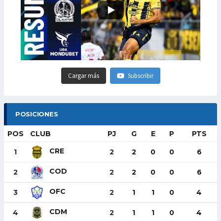
Cargar más
Subscribir
POSICIONES
POS
CLUB
PJ
G
E
P
PTS
CRE
1
2
2
0
0
6
COD
2
2
2
0
0
6
OFC
3
2
1
1
0
4
CDM
4
2
1
1
0
4