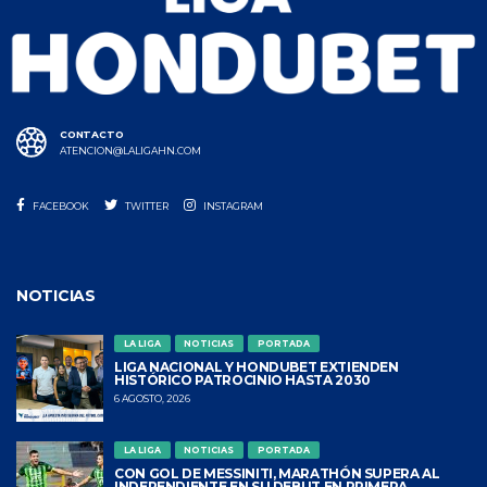
CONTACTO
ATENCION@LALIGAHN.COM
FACEBOOK
TWITTER
INSTAGRAM
NOTICIAS
LA LIGA
NOTICIAS
PORTADA
LIGA NACIONAL Y HONDUBET EXTIENDEN
HISTÓRICO PATROCINIO HASTA 2030
6 AGOSTO, 2026
LA LIGA
NOTICIAS
PORTADA
CON GOL DE MESSINITI, MARATHÓN SUPERA AL
INDEPENDIENTE EN SU DEBUT EN PRIMERA