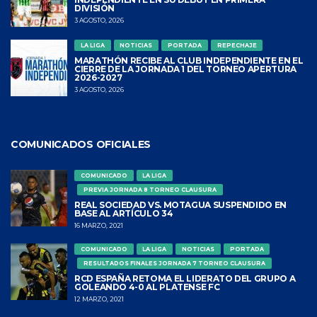
DIVISIÓN
3 AGOSTO, 2026
LA LIGA
NOTICIAS
PORTADA
REPECHAJE
MARATHÓN RECIBE AL CLUB INDEPENDIENTE EN EL
CIERRE DE LA JORNADA 1 DEL TORNEO APERTURA
2026-2027
3 AGOSTO, 2026
COMUNICADOS OFICIALES
COMUNICADO
LA LIGA
PREVIA JORNADA 8 TORNEO CLAUSURA
REAL SOCIEDAD VS. MOTAGUA SUSPENDIDO EN
BASE AL ARTÍCULO 34
16 MARZO, 2021
COMUNICADO
LA LIGA
NOTICIAS
PORTADA
RESULTADOS FINALES JORNADA 7 TORNEO CLAUSURA
RCD ESPAÑA RETOMA EL LIDERATO DEL GRUPO A
GOLEANDO 4-0 AL PLATENSE FC
12 MARZO, 2021