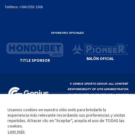
Teléfono:
+504 2553-1506
SPONSORS OFICIALES
BALÓN OFICIAL
TITLE SPONSOR
© GENIUS SPORTS GROUP. ALL CONTENT
RESPONSIBILITY OF SITE ADMINISTRATOR.
YOUTUBE TERMS OF SERVICE
|
GOOGLE
PRIVACY POLICY
|
POLÍTICA DE PRIVACIDAD
Usamos cookies en nuestro sitio web para brindarle la
experiencia más relevante recordando sus preferencias y visitas
INICIO
LA LIGA
VIDEOS
MEDIA
CONTACTO
repetidas. Al hacer clic en "Aceptar", acepta el uso de TODAS las
cookies.
by
Leer más