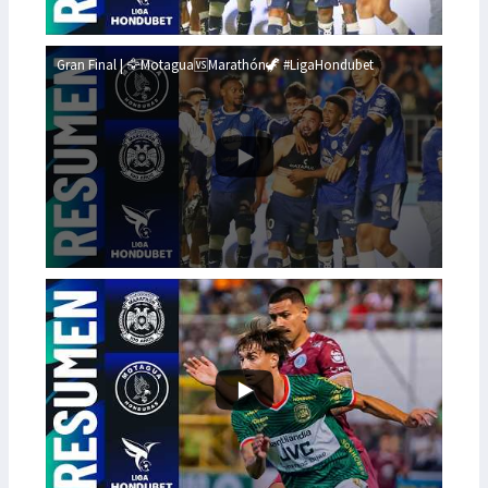
Gran Final | 🦅Motagua🆚Marathón🦖 #LigaHondubet