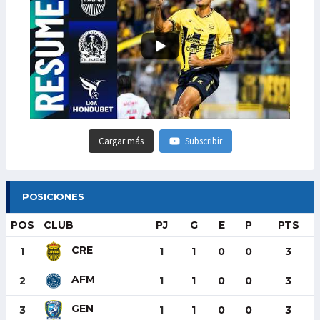
Cargar más
Subscribir
POSICIONES
POS
CLUB
PJ
G
E
P
PTS
CRE
1
1
1
0
0
3
AFM
2
1
1
0
0
3
GEN
3
1
1
0
0
3