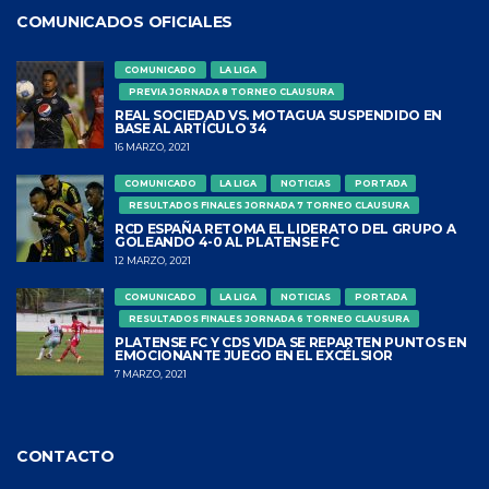
COMUNICADOS OFICIALES
COMUNICADO
LA LIGA
PREVIA JORNADA 8 TORNEO CLAUSURA
REAL SOCIEDAD VS. MOTAGUA SUSPENDIDO EN
BASE AL ARTÍCULO 34
16 MARZO, 2021
COMUNICADO
LA LIGA
NOTICIAS
PORTADA
RESULTADOS FINALES JORNADA 7 TORNEO CLAUSURA
RCD ESPAÑA RETOMA EL LIDERATO DEL GRUPO A
GOLEANDO 4-0 AL PLATENSE FC
12 MARZO, 2021
COMUNICADO
LA LIGA
NOTICIAS
PORTADA
RESULTADOS FINALES JORNADA 6 TORNEO CLAUSURA
PLATENSE FC Y CDS VIDA SE REPARTEN PUNTOS EN
EMOCIONANTE JUEGO EN EL EXCÉLSIOR
7 MARZO, 2021
CONTACTO