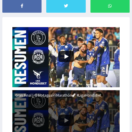
Gran Final | 🦅Motagua🆚Marathón🦖 #LigaHondubet