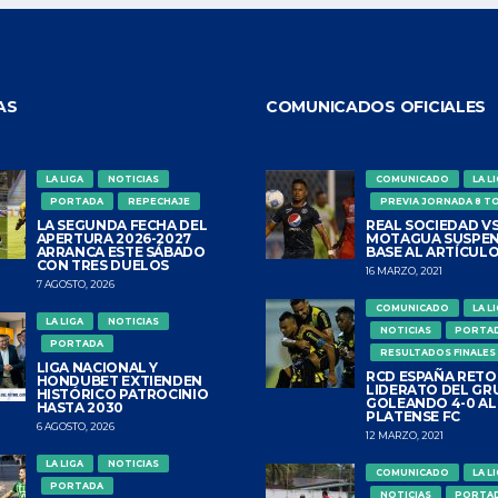
AS
COMUNICADOS OFICIALES
LA LIGA
NOTICIAS
COMUNICADO
LA L
PORTADA
REPECHAJE
PREVIA JORNADA 8 T
LA SEGUNDA FECHA DEL
REAL SOCIEDAD VS
APERTURA 2026-2027
MOTAGUA SUSPEN
ARRANCA ESTE SÁBADO
BASE AL ARTÍCULO
CON TRES DUELOS
16 MARZO, 2021
7 AGOSTO, 2026
COMUNICADO
LA L
LA LIGA
NOTICIAS
NOTICIAS
PORTA
PORTADA
RESULTADOS FINALES
LIGA NACIONAL Y
RCD ESPAÑA RETO
HONDUBET EXTIENDEN
LIDERATO DEL GR
HISTÓRICO PATROCINIO
GOLEANDO 4-0 AL
HASTA 2030
PLATENSE FC
6 AGOSTO, 2026
12 MARZO, 2021
LA LIGA
NOTICIAS
COMUNICADO
LA L
PORTADA
NOTICIAS
PORTA