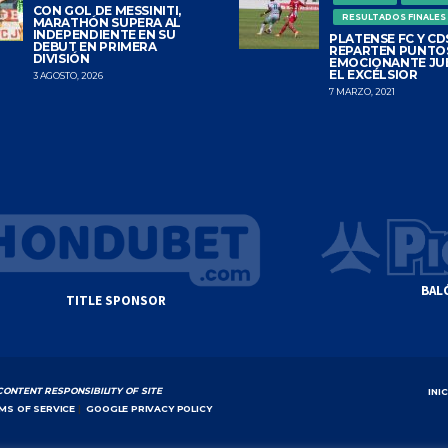
CON GOL DE MESSINITI,
RESULTADOS FINALES
MARATHÓN SUPERA AL
INDEPENDIENTE EN SU
PLATENSE FC Y CDS
DEBUT EN PRIMERA
REPARTEN PUNTO
DIVISIÓN
EMOCIONANTE JU
EL EXCÉLSIOR
3 AGOSTO, 2026
7 MARZO, 2021
BAL
TITLE SPONSOR
CONTENT RESPONSIBILITY OF SITE
INI
MS OF SERVICE
|
GOOGLE PRIVACY POLICY