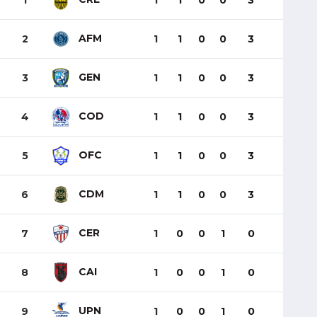
1
1
1
0
0
3
AFM
2
1
1
0
0
3
GEN
3
1
1
0
0
3
COD
4
1
1
0
0
3
OFC
5
1
1
0
0
3
CDM
6
1
1
0
0
3
CER
7
1
0
0
1
0
CAI
8
1
0
0
1
0
UPN
9
1
0
0
1
0