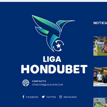
NOTICI
CONTACTO
ATENCION@LALIGAHN.COM
FACEBOOK
TWITTER
INSTAGRAM