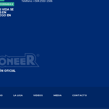
Teléfono:
+504 2553-1506
 JORNADA 6 TORNEO CLAUSURA
 VIDA SE
S EN
EGO EN
ÓN OFICIAL
CIO
LA LIGA
VIDEOS
MEDIA
CONTACTO