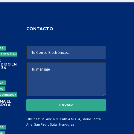
CONTACTO
IGA
ORNEO CLAUSURA
.
DIDO EN
 34
IGA
DA
 JORNADA 7 TORNEO CLAUSURA
MA EL
UPO A
Oficinas: 9a. Ave. NO. Calle A NO 94, Barrio Santa
Ana, San Pedro Sula, Honduras
IGA
DA