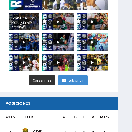
Gran Final | 🦅
Motagua🆚Mar
athón🦖
#LigaHondubet
Cargar más
Subscribir
POSICIONES
POS
CLUB
PJ
G
E
P
PTS
CRE