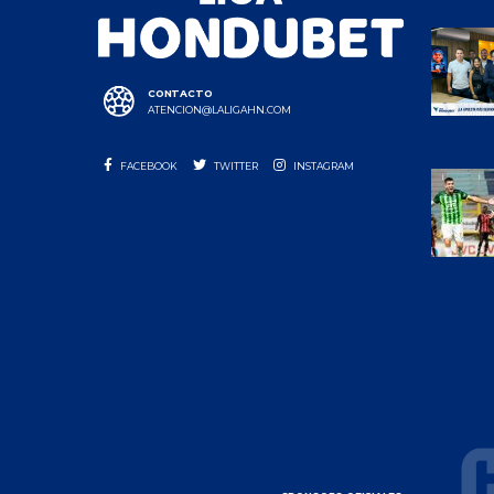
CONTACTO
ATENCION@LALIGAHN.COM
FACEBOOK
TWITTER
INSTAGRAM