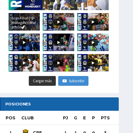
Gran Final | 🦅
Motagua🆚Mar
athón🦖
#LigaHondubet
Cargar más
Subscribir
POSICIONES
POS
CLUB
PJ
G
E
P
PTS
CRE