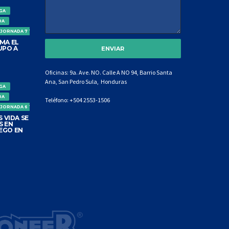
IGA
DA
 JORNADA 7 TORNEO CLAUSURA
MA EL
UPO A
Oficinas: 9a. Ave. NO. Calle A NO 94, Barrio Santa
Ana, San Pedro Sula, Honduras
IGA
DA
Teléfono:
+504 2553-1506
 JORNADA 6 TORNEO CLAUSURA
 VIDA SE
S EN
EGO EN