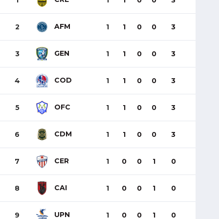
1
1
1
0
0
3
AFM
2
1
1
0
0
3
GEN
3
1
1
0
0
3
COD
4
1
1
0
0
3
OFC
5
1
1
0
0
3
CDM
6
1
1
0
0
3
CER
7
1
0
0
1
0
CAI
8
1
0
0
1
0
UPN
9
1
0
0
1
0