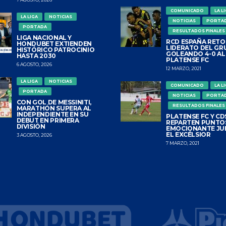
COMUNICADO
LA L
LA LIGA
NOTICIAS
NOTICIAS
PORTA
PORTADA
RESULTADOS FINALES
LIGA NACIONAL Y
RCD ESPAÑA RETO
HONDUBET EXTIENDEN
LIDERATO DEL GR
HISTÓRICO PATROCINIO
GOLEANDO 4-0 AL
HASTA 2030
PLATENSE FC
6 AGOSTO, 2026
12 MARZO, 2021
LA LIGA
NOTICIAS
COMUNICADO
LA L
PORTADA
NOTICIAS
PORTA
CON GOL DE MESSINITI,
RESULTADOS FINALES
MARATHÓN SUPERA AL
INDEPENDIENTE EN SU
PLATENSE FC Y CDS
DEBUT EN PRIMERA
REPARTEN PUNTO
DIVISIÓN
EMOCIONANTE JU
EL EXCÉLSIOR
3 AGOSTO, 2026
7 MARZO, 2021