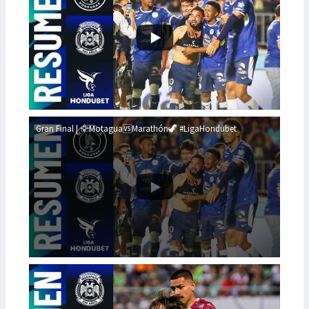
Gran Final | 🦅Motagua🆚Marathón🦖 #LigaHondubet