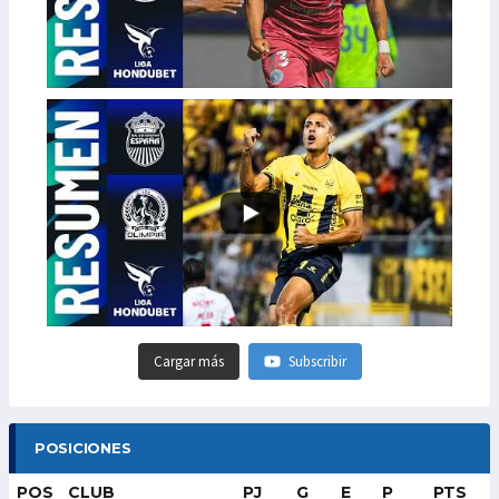
Cargar más
Subscribir
POSICIONES
POS
CLUB
PJ
G
E
P
PTS