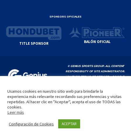
SPONSORS OFICIALES
BALÓN OFICIAL
TITLE SPONSOR
© GENIUS SPORTS GROUP. ALL CONTENT
RESPONSIBILITY OF SITE ADMINISTRATOR.
YOUTUBE TERMS OF SERVICE
|
GOOGLE
PRIVACY POLICY
|
POLÍTICA DE PRIVACIDAD
Usamos cookies en nuestro sitio web para brindarle la
experiencia más relevante recordando sus preferencias y visitas
INICIO
LA LIGA
VIDEOS
MEDIA
CONTACTO
repetidas. Al hacer clic en "Aceptar", acepta el uso de TODAS las
cookies.
by
Leer más
Configuración de Cookies
ACEPTAR