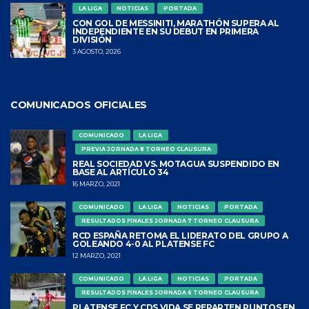
LA LIGA
NOTICIAS
PORTADA
CON GOL DE MESSINITI, MARATHÓN SUPERA AL
INDEPENDIENTE EN SU DEBUT EN PRIMERA
DIVISIÓN
3 AGOSTO, 2026
COMUNICADOS OFICIALES
COMUNICADO
LA LIGA
PREVIA JORNADA 8 TORNEO CLAUSURA
REAL SOCIEDAD VS. MOTAGUA SUSPENDIDO EN
BASE AL ARTÍCULO 34
16 MARZO, 2021
COMUNICADO
LA LIGA
NOTICIAS
PORTADA
RESULTADOS FINALES JORNADA 7 TORNEO CLAUSURA
RCD ESPAÑA RETOMA EL LIDERATO DEL GRUPO A
GOLEANDO 4-0 AL PLATENSE FC
12 MARZO, 2021
COMUNICADO
LA LIGA
NOTICIAS
PORTADA
RESULTADOS FINALES JORNADA 6 TORNEO CLAUSURA
PLATENSE FC Y CDS VIDA SE REPARTEN PUNTOS EN