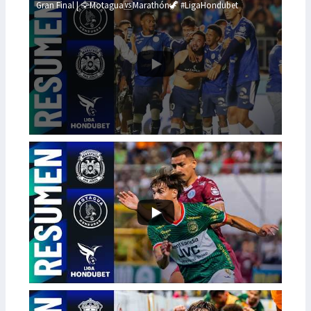
Gran Final | 🦅Motagua🆚Marathón🦖 #LigaHondubet