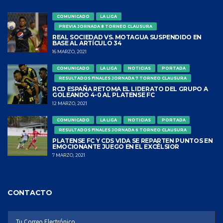
COMUNICADO
LA LIGA
PREVIA JORNADA 8 TORNEO CLAUSURA
REAL SOCIEDAD VS. MOTAGUA SUSPENDIDO EN
BASE AL ARTÍCULO 34
16 MARZO, 2021
COMUNICADO
LA LIGA
NOTICIAS
PORTADA
RESULTADOS FINALES JORNADA 7 TORNEO CLAUSURA
RCD ESPAÑA RETOMA EL LIDERATO DEL GRUPO A
GOLEANDO 4-0 AL PLATENSE FC
12 MARZO, 2021
COMUNICADO
LA LIGA
NOTICIAS
PORTADA
RESULTADOS FINALES JORNADA 6 TORNEO CLAUSURA
PLATENSE FC Y CDS VIDA SE REPARTEN PUNTOS EN
EMOCIONANTE JUEGO EN EL EXCÉLSIOR
7 MARZO, 2021
CONTACTO