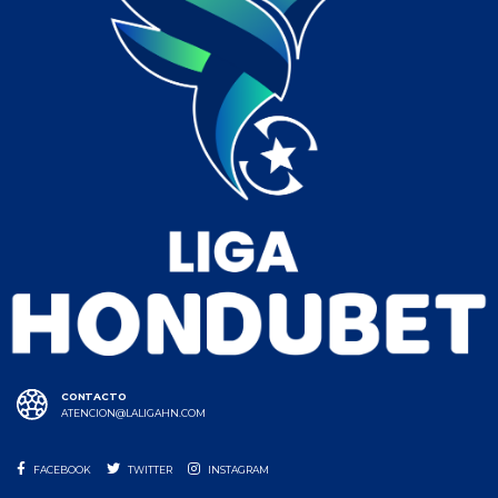
CONTACTO
ATENCION@LALIGAHN.COM
FACEBOOK
TWITTER
INSTAGRAM