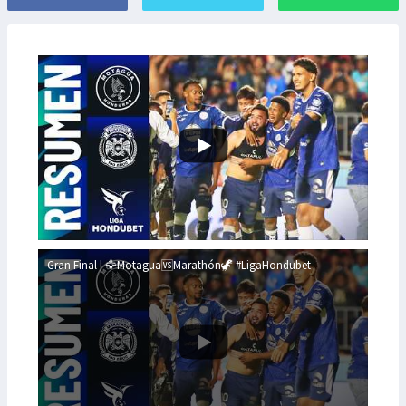
Gran Final | 🦅Motagua🆚Marathón🦖 #LigaHondubet