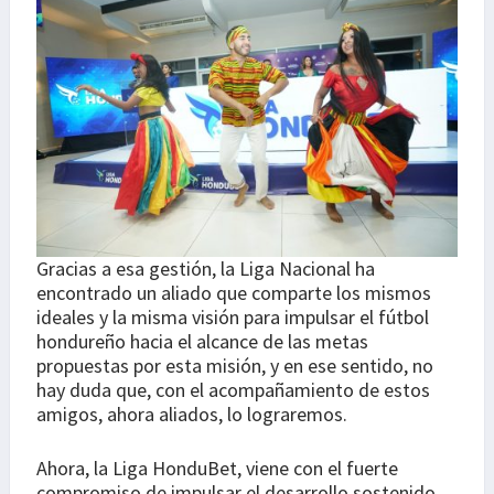
Gracias a esa gestión, la Liga Nacional ha
encontrado un aliado que comparte los mismos
ideales y la misma visión para impulsar el fútbol
hondureño hacia el alcance de las metas
propuestas por esta misión, y en ese sentido, no
hay duda que, con el acompañamiento de estos
amigos, ahora aliados, lo lograremos.
Ahora, la Liga HonduBet, viene con el fuerte
compromiso de impulsar el desarrollo sostenido