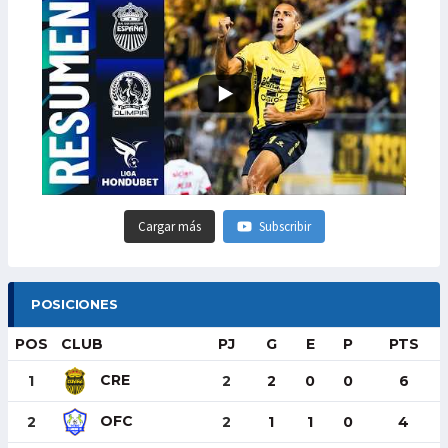
Cargar más
Subscribir
POSICIONES
POS
CLUB
PJ
G
E
P
PTS
CRE
1
2
2
0
0
6
OFC
2
2
1
1
0
4