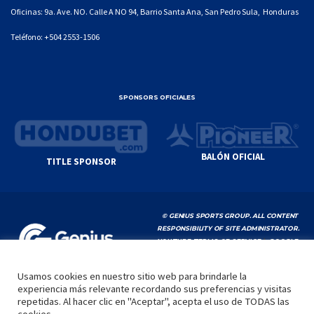
Oficinas: 9a. Ave. NO. Calle A NO 94, Barrio Santa Ana, San Pedro Sula, Honduras
Teléfono:
+504 2553-1506
SPONSORS OFICIALES
BALÓN OFICIAL
TITLE SPONSOR
© GENIUS SPORTS GROUP. ALL CONTENT
RESPONSIBILITY OF SITE ADMINISTRATOR.
YOUTUBE TERMS OF SERVICE
|
GOOGLE
PRIVACY POLICY
|
POLÍTICA DE PRIVACIDAD
Usamos cookies en nuestro sitio web para brindarle la
experiencia más relevante recordando sus preferencias y visitas
INICIO
LA LIGA
VIDEOS
MEDIA
CONTACTO
repetidas. Al hacer clic en "Aceptar", acepta el uso de TODAS las