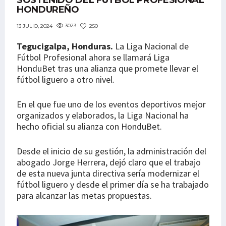
SOSTENIDO DEL FÚTBOL PROFESIONAL
HONDUREÑO
3023
250
13 JULIO, 2024
Tegucigalpa, Honduras.
La Liga Nacional de
Fútbol Profesional ahora se llamará Liga
HonduBet tras una alianza que promete llevar el
fútbol liguero a otro nivel.
En el que fue uno de los eventos deportivos mejor
organizados y elaborados, la Liga Nacional ha
hecho oficial su alianza con HonduBet.
Desde el inicio de su gestión, la administración del
abogado Jorge Herrera, dejó claro que el trabajo
de esta nueva junta directiva sería modernizar el
fútbol liguero y desde el primer día se ha trabajado
para alcanzar las metas propuestas.