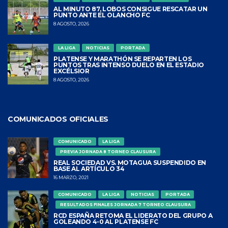
AL MINUTO 87, LOBOS CONSIGUE RESCATAR UN
PUNTO ANTE EL OLANCHO FC
8 AGOSTO, 2026
LA LIGA
NOTICIAS
PORTADA
PLATENSE Y MARATHÓN SE REPARTEN LOS
PUNTOS TRAS INTENSO DUELO EN EL ESTADIO
EXCÉLSIOR
8 AGOSTO, 2026
COMUNICADOS OFICIALES
COMUNICADO
LA LIGA
PREVIA JORNADA 8 TORNEO CLAUSURA
REAL SOCIEDAD VS. MOTAGUA SUSPENDIDO EN
BASE AL ARTÍCULO 34
16 MARZO, 2021
COMUNICADO
LA LIGA
NOTICIAS
PORTADA
RESULTADOS FINALES JORNADA 7 TORNEO CLAUSURA
RCD ESPAÑA RETOMA EL LIDERATO DEL GRUPO A
GOLEANDO 4-0 AL PLATENSE FC