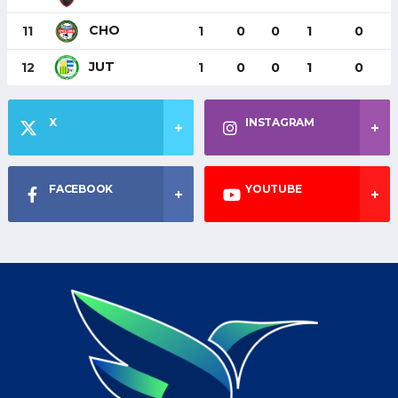
CHO
11
1
0
0
1
0
JUT
12
1
0
0
1
0
X
INSTAGRAM
FACEBOOK
YOUTUBE