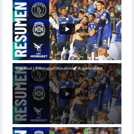
Gran Final | 🦅Motagua🆚Marathón🦖 #LigaHondubet