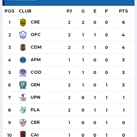
POS
CLUB
PJ
G
E
P
PTS
CRE
1
2
2
0
0
6
OFC
2
2
1
1
0
4
CDM
3
2
1
1
0
4
AFM
4
1
1
0
0
3
COD
5
1
1
0
0
3
GEN
6
2
1
0
1
3
UPN
7
2
0
1
1
1
PLA
8
2
0
1
1
1
CER
9
1
0
0
1
0
CAI
10
1
0
0
1
0