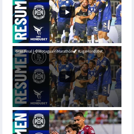
Gran Final | 🦅Motagua🆚Marathón🦖 #LigaHondubet