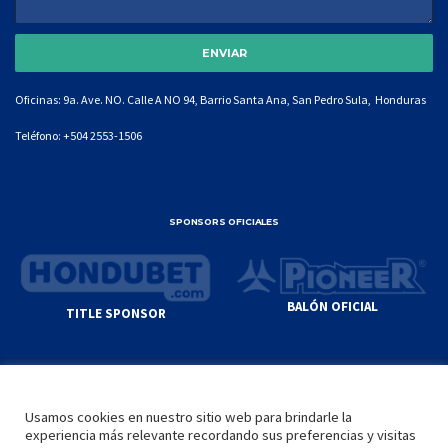
Oficinas: 9a. Ave. NO. Calle A NO 94, Barrio Santa Ana, San Pedro Sula, Honduras
Teléfono:
+504 2553-1506
SPONSORS OFICIALES
BALÓN OFICIAL
TITLE SPONSOR
© GENIUS SPORTS GROUP. ALL CONTENT
RESPONSIBILITY OF SITE ADMINISTRATOR.
Usamos cookies en nuestro sitio web para brindarle la
YOUTUBE TERMS OF SERVICE
|
GOOGLE
experiencia más relevante recordando sus preferencias y visitas
PRIVACY POLICY
|
POLÍTICA DE PRIVACIDAD