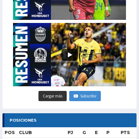
Cargar más
Subscribir
POSICIONES
POS
CLUB
PJ
G
E
P
PTS