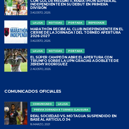
CON GOL DE MESSINITI, MARATHÓN SUPERA AL
INDEPENDIENTE EN SU DEBUT EN PRIMERA
DIVISIÓN
3 AGOSTO, 2026
LA LIGA
NOTICIAS
PORTADA
REPECHAJE
MARATHÓN RECIBE AL CLUB INDEPENDIENTE EN EL
CIERRE DE LA JORNADA 1 DEL TORNEO APERTURA
2026-2027
3 AGOSTO, 2026
LA LIGA
NOTICIAS
PORTADA
EL SÚPER CAMPEÓN ABRE EL APERTURA CON
TRIUNFO SOBRE LA UPN GRACIAS A DOBLETE DE
JEREMY RODRÍGUEZ
2 AGOSTO, 2026
COMUNICADOS OFICIALES
COMUNICADO
LA LIGA
PREVIA JORNADA 8 TORNEO CLAUSURA
REAL SOCIEDAD VS. MOTAGUA SUSPENDIDO EN
BASE AL ARTÍCULO 34
16 MARZO, 2021