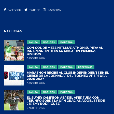
FACEBOOK
TWITTER
INSTAGRAM
NOTICIAS
LA LIGA
NOTICIAS
PORTADA
CON GOL DE MESSINITI, MARATHÓN SUPERA AL
INDEPENDIENTE EN SU DEBUT EN PRIMERA
DIVISIÓN
3 AGOSTO, 2026
LA LIGA
NOTICIAS
PORTADA
REPECHAJE
MARATHÓN RECIBE AL CLUB INDEPENDIENTE EN EL
CIERRE DE LA JORNADA 1 DEL TORNEO APERTURA
2026-2027
3 AGOSTO, 2026
LA LIGA
NOTICIAS
PORTADA
EL SÚPER CAMPEÓN ABRE EL APERTURA CON
TRIUNFO SOBRE LA UPN GRACIAS A DOBLETE DE
JEREMY RODRÍGUEZ
2 AGOSTO, 2026