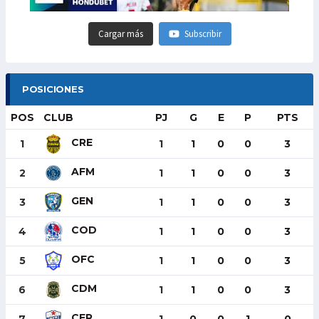
Cargar más
Subscribir
POSICIONES
POS
CLUB
PJ
G
E
P
PTS
CRE
1
1
1
0
0
3
AFM
2
1
1
0
0
3
GEN
3
1
1
0
0
3
COD
4
1
1
0
0
3
OFC
5
1
1
0
0
3
CDM
6
1
1
0
0
3
CER
7
1
0
0
1
0