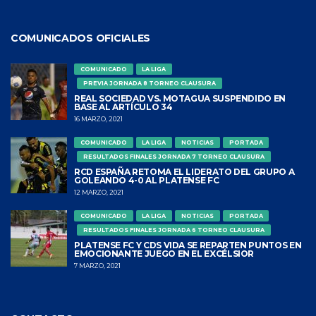
COMUNICADOS OFICIALES
COMUNICADO
LA LIGA
PREVIA JORNADA 8 TORNEO CLAUSURA
REAL SOCIEDAD VS. MOTAGUA SUSPENDIDO EN
BASE AL ARTÍCULO 34
16 MARZO, 2021
COMUNICADO
LA LIGA
NOTICIAS
PORTADA
RESULTADOS FINALES JORNADA 7 TORNEO CLAUSURA
RCD ESPAÑA RETOMA EL LIDERATO DEL GRUPO A
GOLEANDO 4-0 AL PLATENSE FC
12 MARZO, 2021
COMUNICADO
LA LIGA
NOTICIAS
PORTADA
RESULTADOS FINALES JORNADA 6 TORNEO CLAUSURA
PLATENSE FC Y CDS VIDA SE REPARTEN PUNTOS EN
EMOCIONANTE JUEGO EN EL EXCÉLSIOR
7 MARZO, 2021