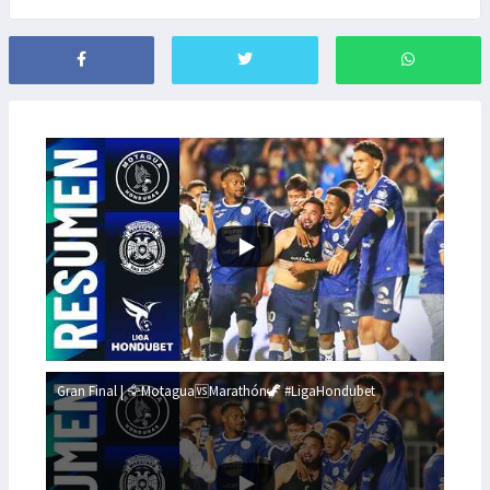
Gran Final | 🦅Motagua🆚Marathón🦖 #LigaHondubet