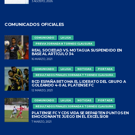
3 AGOSTO, 2026
COMUNICADOS OFICIALES
COMUNICADO
LA LIGA
PREVIA JORNADA 8 TORNEO CLAUSURA
REAL SOCIEDAD VS. MOTAGUA SUSPENDIDO EN
BASE AL ARTÍCULO 34
16 MARZO, 2021
COMUNICADO
LA LIGA
NOTICIAS
PORTADA
RESULTADOS FINALES JORNADA 7 TORNEO CLAUSURA
RCD ESPAÑA RETOMA EL LIDERATO DEL GRUPO A
GOLEANDO 4-0 AL PLATENSE FC
12 MARZO, 2021
COMUNICADO
LA LIGA
NOTICIAS
PORTADA
RESULTADOS FINALES JORNADA 6 TORNEO CLAUSURA
PLATENSE FC Y CDS VIDA SE REPARTEN PUNTOS EN
EMOCIONANTE JUEGO EN EL EXCÉLSIOR
7 MARZO, 2021