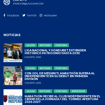
CONTACTO
ATENCION@LALIGAHN.COM
FACEBOOK
TWITTER
INSTAGRAM
NOTICIAS
LA LIGA
NOTICIAS
PORTADA
LIGA NACIONAL Y HONDUBET EXTIENDEN
HISTÓRICO PATROCINIO HASTA 2030
6 AGOSTO, 2026
LA LIGA
NOTICIAS
PORTADA
CON GOL DE MESSINITI, MARATHÓN SUPERA AL
INDEPENDIENTE EN SU DEBUT EN PRIMERA
DIVISIÓN
3 AGOSTO, 2026
LA LIGA
NOTICIAS
PORTADA
REPECHAJE
MARATHÓN RECIBE AL CLUB INDEPENDIENTE EN EL
CIERRE DE LA JORNADA 1 DEL TORNEO APERTURA
2026-2027