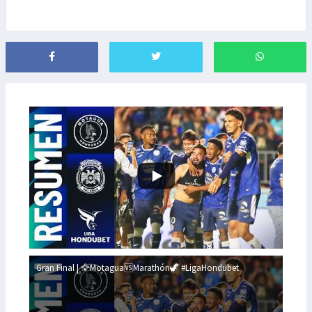
Gran Final | 🦅Motagua🆚Marathón🦖 #LigaHondubet