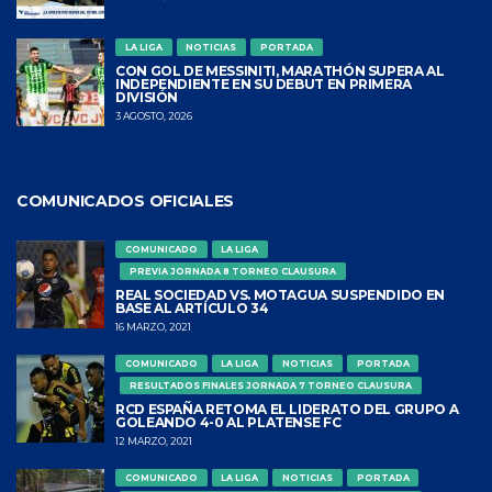
LA LIGA
NOTICIAS
PORTADA
CON GOL DE MESSINITI, MARATHÓN SUPERA AL
INDEPENDIENTE EN SU DEBUT EN PRIMERA
DIVISIÓN
3 AGOSTO, 2026
COMUNICADOS OFICIALES
COMUNICADO
LA LIGA
PREVIA JORNADA 8 TORNEO CLAUSURA
REAL SOCIEDAD VS. MOTAGUA SUSPENDIDO EN
BASE AL ARTÍCULO 34
16 MARZO, 2021
COMUNICADO
LA LIGA
NOTICIAS
PORTADA
RESULTADOS FINALES JORNADA 7 TORNEO CLAUSURA
RCD ESPAÑA RETOMA EL LIDERATO DEL GRUPO A
GOLEANDO 4-0 AL PLATENSE FC
12 MARZO, 2021
COMUNICADO
LA LIGA
NOTICIAS
PORTADA