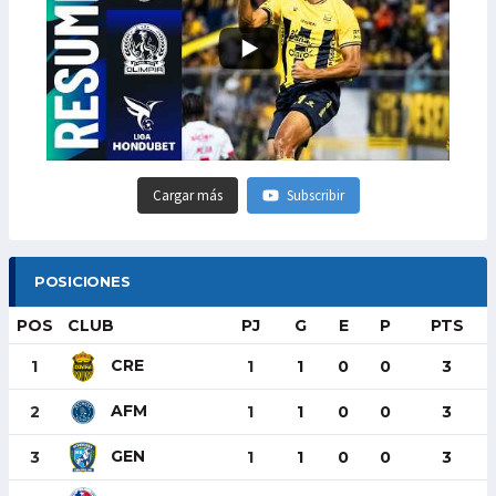
Cargar más
Subscribir
POSICIONES
POS
CLUB
PJ
G
E
P
PTS
CRE
1
1
1
0
0
3
AFM
2
1
1
0
0
3
GEN
3
1
1
0
0
3