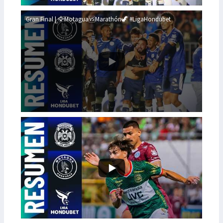
Gran Final | 🦅Motagua🆚Marathón🦖 #LigaHondubet