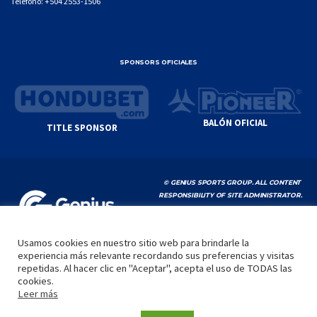
Teléfono:
+504 2553-1506
SPONSORS OFICIALES
BALÓN OFICIAL
TITLE SPONSOR
© GENIUS SPORTS GROUP. ALL CONTENT
RESPONSIBILITY OF SITE ADMINISTRATOR.
YOUTUBE TERMS OF SERVICE
|
GOOGLE
PRIVACY POLICY
|
POLÍTICA DE PRIVACIDAD
Usamos cookies en nuestro sitio web para brindarle la
experiencia más relevante recordando sus preferencias y visitas
INICIO
LA LIGA
VIDEOS
MEDIA
CONTACTO
repetidas. Al hacer clic en "Aceptar", acepta el uso de TODAS las
cookies.
by
Leer más