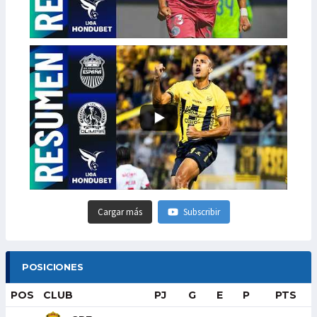
Cargar más
Subscribir
POSICIONES
POS
CLUB
PJ
G
E
P
PTS