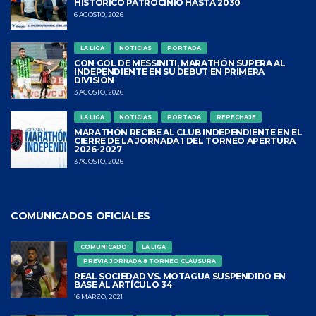
HISTÓRICO PATROCINIO HASTA 2030
6 AGOSTO, 2026
LA LIGA
NOTICIAS
PORTADA
CON GOL DE MESSINITI, MARATHÓN SUPERA AL
INDEPENDIENTE EN SU DEBUT EN PRIMERA
DIVISIÓN
3 AGOSTO, 2026
LA LIGA
NOTICIAS
PORTADA
REPECHAJE
MARATHÓN RECIBE AL CLUB INDEPENDIENTE EN EL
CIERRE DE LA JORNADA 1 DEL TORNEO APERTURA
2026-2027
3 AGOSTO, 2026
COMUNICADOS OFICIALES
COMUNICADO
LA LIGA
PREVIA JORNADA 8 TORNEO CLAUSURA
REAL SOCIEDAD VS. MOTAGUA SUSPENDIDO EN
BASE AL ARTÍCULO 34
16 MARZO, 2021