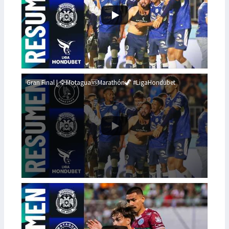
Gran Final | 🦅Motagua🆚Marathón🦖 #LigaHondubet