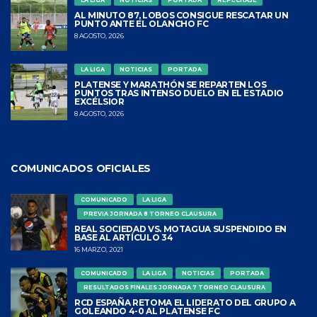
LA LIGA
NOTICIAS
PORTADA
REPECHAJE
AL MINUTO 87, LOBOS CONSIGUE RESCATAR UN
PUNTO ANTE EL OLANCHO FC
8 AGOSTO, 2026
LA LIGA
NOTICIAS
PORTADA
PLATENSE Y MARATHÓN SE REPARTEN LOS
PUNTOS TRAS INTENSO DUELO EN EL ESTADIO
EXCÉLSIOR
8 AGOSTO, 2026
COMUNICADOS OFICIALES
COMUNICADO
LA LIGA
PREVIA JORNADA 8 TORNEO CLAUSURA
REAL SOCIEDAD VS. MOTAGUA SUSPENDIDO EN
BASE AL ARTÍCULO 34
16 MARZO, 2021
COMUNICADO
LA LIGA
NOTICIAS
PORTADA
RESULTADOS FINALES JORNADA 7 TORNEO CLAUSURA
RCD ESPAÑA RETOMA EL LIDERATO DEL GRUPO A
GOLEANDO 4-0 AL PLATENSE FC