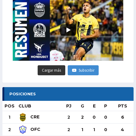
Cargar más
Subscribir
POSICIONES
POS
CLUB
PJ
G
E
P
PTS
CRE
1
2
2
0
0
6
OFC
2
2
1
1
0
4