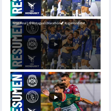
Gran Final | 🦅Motagua🆚Marathón🦖 #LigaHondubet