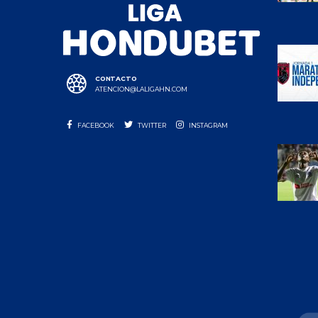
CONTACTO
ATENCION@LALIGAHN.COM
FACEBOOK
TWITTER
INSTAGRAM