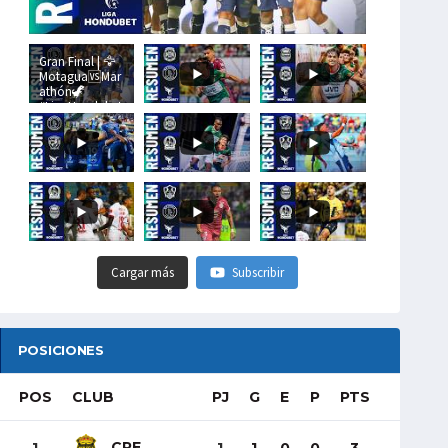
Gran Final | 🦅
Motagua🆚Mar
athón🦖
#LigaHondubet
Cargar más
Subscribir
POSICIONES
POS
CLUB
PJ
G
E
P
PTS
CRE