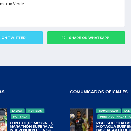
onstruo Verde.
E ON TWITTER
SHARE ON WHATSAPP
AS
COMUNICADOS OFICIALES
LA LIGA
NOTICIAS
COMUNICADO
LA L
PORTADA
PREVIA JORNADA 8 T
CON GOL DE MESSINITI,
REAL SOCIEDAD VS
MARATHÓN SUPERA AL
MOTAGUA SUSPEN
INDEPENDIENTE EN SU
BASE AL ARTÍCULO