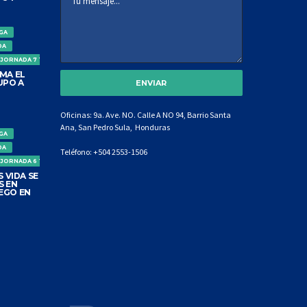
IGA
DA
 JORNADA 7 TORNEO CLAUSURA
MA EL
UPO A
Oficinas: 9a. Ave. NO. Calle A NO 94, Barrio Santa
Ana, San Pedro Sula, Honduras
IGA
DA
Teléfono:
+504 2553-1506
 JORNADA 6 TORNEO CLAUSURA
 VIDA SE
S EN
EGO EN