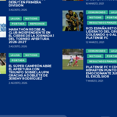
DEBUT EN PRIMERA
16 MARZO, 2021
DIVISIÓN
3 AGOSTO, 2026
COMUNICADO
LA L
NOTICIAS
PORTA
LA LIGA
NOTICIAS
RESULTADOS FINALES
PORTADA
REPECHAJE
RCD ESPAÑA RETO
MARATHÓN RECIBE AL
LIDERATO DEL GR
CLUB INDEPENDIENTE EN
GOLEANDO 4-0 AL
EL CIERRE DE LA JORNADA 1
PLATENSE FC
DEL TORNEO APERTURA
2026-2027
12 MARZO, 2021
3 AGOSTO, 2026
COMUNICADO
LA L
LA LIGA
NOTICIAS
NOTICIAS
PORTA
PORTADA
RESULTADOS FINALES
EL SÚPER CAMPEÓN ABRE
PLATENSE FC Y CDS
EL APERTURA CON
REPARTEN PUNTO
TRIUNFO SOBRE LA UPN
EMOCIONANTE JU
GRACIAS A DOBLETE DE
EL EXCÉLSIOR
JEREMY RODRÍGUEZ
7 MARZO, 2021
2 AGOSTO, 2026